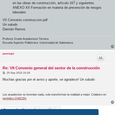
en las obras de construcción, artículo 167 y siguientes.
ANEXO XII Formación en materia de prevención de riesgos
laborales
VII Convenio construccion.pdf
Un saludo
Damián Ramos
Profesor Grado Arquitectura Técnica
Escuela Superior Politécnica. Universidad de Salamanca
pausegui
Re: VII Convenio general del sector de la construcción
M
25 Sep 2023 10:29
e
n
Muchas gracias por el aviso y aporte, se agradece! Un saludo
s
a
j
e
Los arquitectos no inventan nada, solo transforman la realidad a mejor. Colaboro en
periódico OVACEN
.
Responder