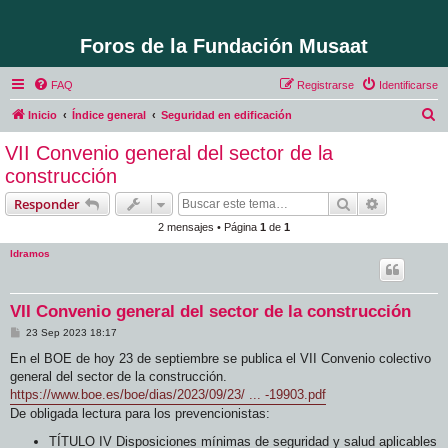
Foros de la Fundación Musaat
FAQ
Registrarse
Identificarse
B
Inicio
Índice general
Seguridad en edificación
u
VII Convenio general del sector de la
s
construcción
c
Buscar
Búsqueda 
Responder
a
2 mensajes • Página
1
de
1
r
ldramos
VII Convenio general del sector de la construcción
M
23 Sep 2023 18:17
e
n
En el BOE de hoy 23 de septiembre se publica el VII Convenio colectivo
s
general del sector de la construcción.
a
j
https://www.boe.es/boe/dias/2023/09/23/ ... -19903.pdf
e
De obligada lectura para los prevencionistas:
TÍTULO IV Disposiciones mínimas de seguridad y salud aplicables