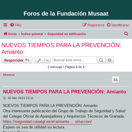
Foros de la Fundación Musaat
FAQ
Registrarse
Identificarse
B
Inicio
Índice general
Seguridad en edificación
u
NUEVOS TIEMPOS PARA LA PREVENCIÓN:
s
Amianto
c
Buscar
Búsqueda 
Responder
a
1 mensaje • Página
1
de
1
r
ldramos
NUEVOS TIEMPOS PARA LA PREVENCIÓN: Amianto
M
30 Mar 2023 23:11
e
n
NUEVOS TIEMPOS PARA LA PREVENCIÓN: Amianto
s
Otra interesante publicación del Grupo de Trabajo de Seguridad y Salud
a
j
del Colegio Oficial de Aparejadores y Arquitectos Técnicos de Granada.
e
https://seguridad.coaatgr.es/el-amianto ... struccion/
Espero os sea de utilidad su lectura.