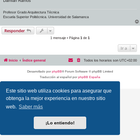
Damián Ramos
Profesor Grado Arquitectura Técnica
Escuela Superior Politécnica. Universidad de Salamanca
Responder
1 mensaje • Página
1
de
1
Ir a
Inicio
Índice general
Todos los horarios son
UTC+02:00
Desarrollado por
phpBB
® Forum Software © phpBB Limited
Traducción al español por
phpBB España
Privacidad
|
Condiciones
Este sitio web utiliza cookies para asegurar que
obtenga la mejor experiencia en nuestro sitio
web.
Saber más
¡Lo entiendo!