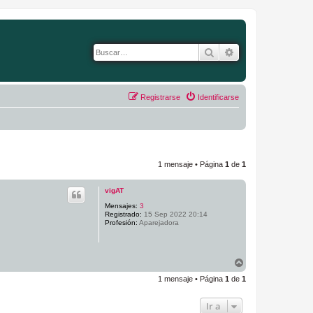
Buscar
Búsqueda avanza
Registrarse
Identificarse
1 mensaje • Página
1
de
1
vigAT
Mensajes:
3
Registrado:
15 Sep 2022 20:14
Profesión:
Aparejadora
A
r
1 mensaje • Página
1
de
1
r
i
b
Ir a
a