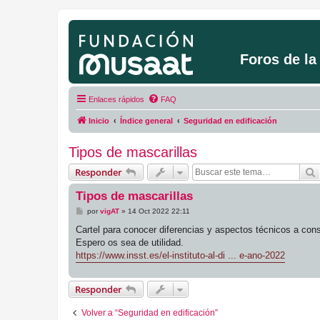
Foros de l
Enlaces rápidos
FAQ
Inicio
Índice general
Seguridad en edificación
Tipos de mascarillas
Responder
Tipos de mascarillas
M
por
vigAT
»
14 Oct 2022 22:11
e
n
Cartel para conocer diferencias y aspectos técnicos a consi
s
Espero os sea de utilidad.
a
j
https://www.insst.es/el-instituto-al-di ... e-ano-2022
e
Responder
Volver a “Seguridad en edificación”