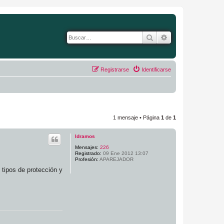
Buscar
Búsqueda avanza
Registrarse
Identificarse
1 mensaje • Página
1
de
1
ldramos
Mensajes:
226
Registrado:
09 Ene 2012 13:07
Profesión:
APAREJADOR
 tipos de protección y