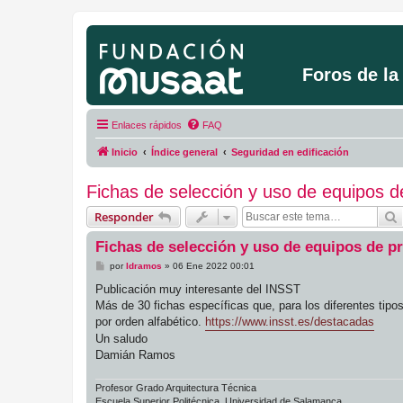
Foros de l
Enlaces rápidos
FAQ
Inicio
Índice general
Seguridad en edificación
Fichas de selección y uso de equipos de
Responder
Fichas de selección y uso de equipos de pr
M
por
ldramos
»
06 Ene 2022 00:01
e
n
Publicación muy interesante del INSST
s
Más de 30 fichas específicas que, para los diferentes tipos 
a
j
por orden alfabético.
https://www.insst.es/destacadas
e
Un saludo
Damián Ramos
Profesor Grado Arquitectura Técnica
Escuela Superior Politécnica. Universidad de Salamanca