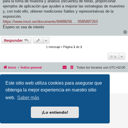
para la toma de muestra y análisis (recuento) de fibras, proporcionar
ejemplos de aplicación que ayuden a mejorar las estrategias de muestreo
y, con todo ello, obtener mediciones fiables y representativas de la
exposición.
https://www.insst.es/documents/94886/56 ... 0585897263
Espero os sea de interés
Responder
1 mensaje • Página
1
de
1
Ir a
Inicio
Índice general
Todos los horarios son
UTC+02:00
Desarrollado por
phpBB
® Forum Software © phpBB Limited
Este sitio web utiliza cookies para asegurar que
Traducción al español por
phpBB España
Privacidad
|
Condiciones
obtenga la mejor experiencia en nuestro sitio
web.
Saber más
¡Lo entiendo!