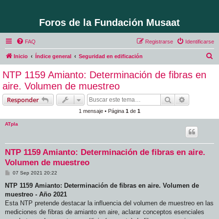
Foros de la Fundación Musaat
FAQ
Registrarse
Identificarse
B
Inicio
Índice general
Seguridad en edificación
u
NTP 1159 Amianto: Determinación de fibras en
s
aire. Volumen de muestreo
c
Buscar
Búsqueda 
Responder
a
1 mensaje • Página
1
de
1
r
ATpla
NTP 1159 Amianto: Determinación de fibras en aire.
Volumen de muestreo
M
07 Sep 2021 20:22
e
n
NTP 1159 Amianto: Determinación de fibras en aire. Volumen de
s
muestreo - Año 2021
a
j
Esta NTP pretende destacar la influencia del volumen de muestreo en las
e
mediciones de fibras de amianto en aire, aclarar conceptos esenciales