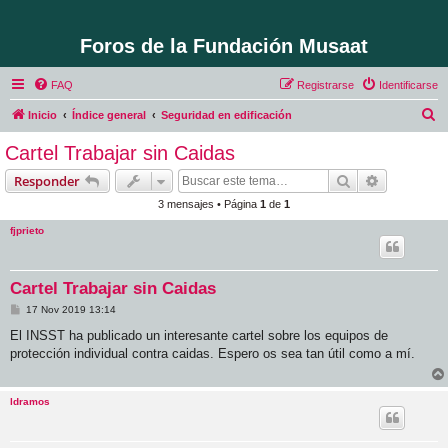
Foros de la Fundación Musaat
FAQ
Registrarse
Identificarse
B
Inicio
Índice general
Seguridad en edificación
u
Cartel Trabajar sin Caidas
s
Buscar
Búsqueda 
Responder
c
3 mensajes • Página
1
de
1
a
fjprieto
r
Cartel Trabajar sin Caidas
M
17 Nov 2019 13:14
e
n
El INSST ha publicado un interesante cartel sobre los equipos de
s
protección individual contra caidas. Espero os sea tan útil como a mí.
a
j
e
ldramos