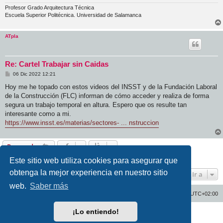
Profesor Grado Arquitectura Técnica
Escuela Superior Politécnica. Universidad de Salamanca
ATpla
Re: Cartel Trabajar sin Caidas
M
06 Dic 2022 12:21
e
n
Hoy me he topado con estos videos del INSST y de la Fundación Laboral
s
de la Construcción (FLC) informan de cómo acceder y realiza de forma
a
j
segura un trabajo temporal en altura. Espero que os resulte tan
e
interesante como a mi.
https://www.insst.es/materias/sectores- ... nstruccion
Responder
3 mensajes • Página
1
de
1
Este sitio web utiliza cookies para asegurar que
obtenga la mejor experiencia en nuestro sitio
Ir a
web.
Saber más
Inicio
Índice general
Todos los horarios son
UTC+02:00
¡Lo entiendo!
Desarrollado por
phpBB
® Forum Software © phpBB Limited
Traducción al español por
phpBB España