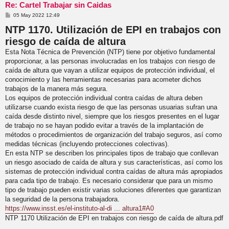
Re: Cartel Trabajar sin Caidas
M
05 May 2022 12:49
e
NTP 1170. Utilización de EPI en trabajos con
n
s
riesgo de caída de altura
a
j
Esta Nota Técnica de Prevención (NTP) tiene por objetivo fundamental
e
proporcionar, a las personas involucradas en los trabajos con riesgo de
caída de altura que vayan a utilizar equipos de protección individual, el
conocimiento y las herramientas necesarias para acometer dichos
trabajos de la manera más segura.
Los equipos de protección individual contra caídas de altura deben
utilizarse cuando exista riesgo de que las personas usuarias sufran una
caída desde distinto nivel, siempre que los riesgos presentes en el lugar
de trabajo no se hayan podido evitar a través de la implantación de
métodos o procedimientos de organización del trabajo seguros, así como
medidas técnicas (incluyendo protecciones colectivas).
En esta NTP se describen los principales tipos de trabajo que conllevan
un riesgo asociado de caída de altura y sus características, así como los
sistemas de protección individual contra caídas de altura más apropiados
para cada tipo de trabajo. Es necesario considerar que para un mismo
tipo de trabajo pueden existir varias soluciones diferentes que garantizan
la seguridad de la persona trabajadora.
https://www.insst.es/el-instituto-al-di ... altura1#A0
NTP 1170 Utilización de EPI en trabajos con riesgo de caída de altura.pdf