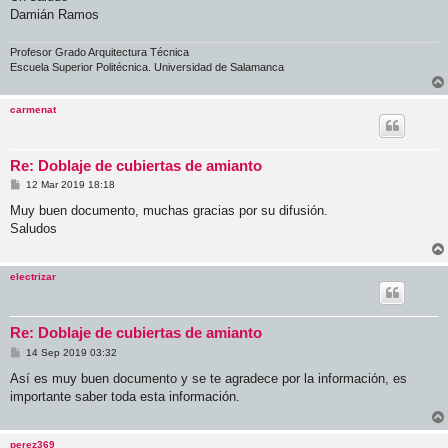
Damián Ramos
Profesor Grado Arquitectura Técnica
Escuela Superior Politécnica. Universidad de Salamanca
carmenat
Re: Doblaje de cubiertas de amianto
M
12 Mar 2019 18:18
e
n
Muy buen documento, muchas gracias por su difusión.
s
Saludos
a
j
e
electrizar
Re: Doblaje de cubiertas de amianto
M
14 Sep 2019 03:32
e
n
Así es muy buen documento y se te agradece por la información, es
s
importante saber toda esta información.
a
j
e
perez369