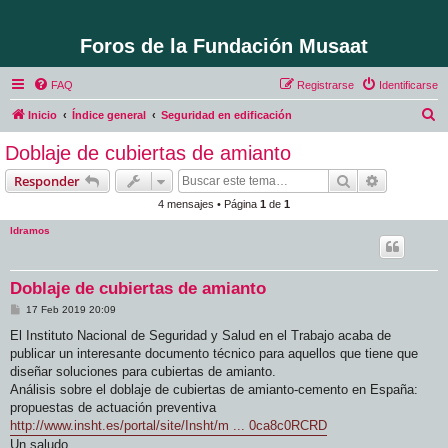
Foros de la Fundación Musaat
FAQ
Registrarse
Identificarse
B
Inicio
Índice general
Seguridad en edificación
u
Doblaje de cubiertas de amianto
s
Buscar
Búsqueda 
Responder
c
4 mensajes • Página
1
de
1
a
ldramos
r
Doblaje de cubiertas de amianto
M
17 Feb 2019 20:09
e
n
El Instituto Nacional de Seguridad y Salud en el Trabajo acaba de
s
publicar un interesante documento técnico para aquellos que tiene que
a
j
diseñar soluciones para cubiertas de amianto.
e
Análisis sobre el doblaje de cubiertas de amianto-cemento en España:
propuestas de actuación preventiva
http://www.insht.es/portal/site/Insht/m ... 0ca8c0RCRD
Un saludo