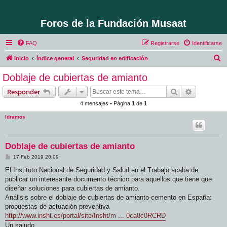
Foros de la Fundación Musaat
FAQ
Registrarse
Identificarse
B
Inicio
Índice general
Seguridad en edificación
u
Doblaje de cubiertas de amianto
s
Buscar
Búsqueda 
Responder
c
4 mensajes • Página
1
de
1
a
ldramos
r
Doblaje de cubiertas de amianto
M
17 Feb 2019 20:09
e
n
El Instituto Nacional de Seguridad y Salud en el Trabajo acaba de
s
publicar un interesante documento técnico para aquellos que tiene que
a
j
diseñar soluciones para cubiertas de amianto.
e
Análisis sobre el doblaje de cubiertas de amianto-cemento en España:
propuestas de actuación preventiva
http://www.insht.es/portal/site/Insht/m ... 0ca8c0RCRD
Un saludo