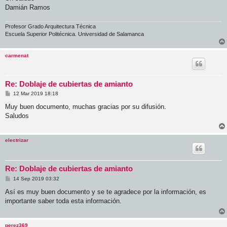
Damián Ramos
Profesor Grado Arquitectura Técnica
Escuela Superior Politécnica. Universidad de Salamanca
carmenat
Re: Doblaje de cubiertas de amianto
M
12 Mar 2019 18:18
e
n
Muy buen documento, muchas gracias por su difusión.
s
Saludos
a
j
e
electrizar
Re: Doblaje de cubiertas de amianto
M
14 Sep 2019 03:32
e
n
Así es muy buen documento y se te agradece por la información, es
s
importante saber toda esta información.
a
j
e
perez369