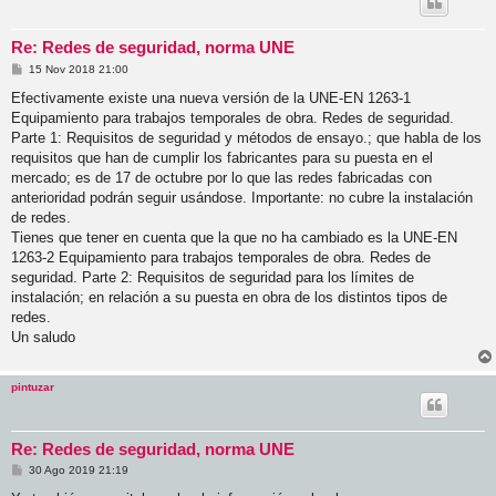
Re: Redes de seguridad, norma UNE
M
15 Nov 2018 21:00
e
n
Efectivamente existe una nueva versión de la UNE-EN 1263-1
s
Equipamiento para trabajos temporales de obra. Redes de seguridad.
a
j
Parte 1: Requisitos de seguridad y métodos de ensayo.; que habla de los
e
requisitos que han de cumplir los fabricantes para su puesta en el
mercado; es de 17 de octubre por lo que las redes fabricadas con
anterioridad podrán seguir usándose. Importante: no cubre la instalación
de redes.
Tienes que tener en cuenta que la que no ha cambiado es la UNE-EN
1263-2 Equipamiento para trabajos temporales de obra. Redes de
seguridad. Parte 2: Requisitos de seguridad para los límites de
instalación; en relación a su puesta en obra de los distintos tipos de
redes.
Un saludo
pintuzar
Re: Redes de seguridad, norma UNE
M
30 Ago 2019 21:19
e
n