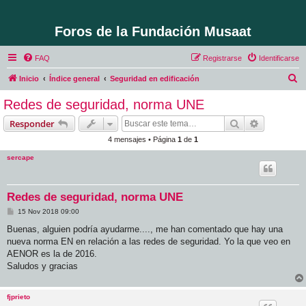
Foros de la Fundación Musaat
FAQ
Registrarse
Identificarse
B
Inicio
Índice general
Seguridad en edificación
u
Redes de seguridad, norma UNE
s
Buscar
Búsqueda 
Responder
c
4 mensajes • Página
1
de
1
a
sercape
r
Redes de seguridad, norma UNE
M
15 Nov 2018 09:00
e
n
Buenas, alguien podría ayudarme...., me han comentado que hay una
s
nueva norma EN en relación a las redes de seguridad. Yo la que veo en
a
j
AENOR es la de 2016.
e
Saludos y gracias
fjprieto