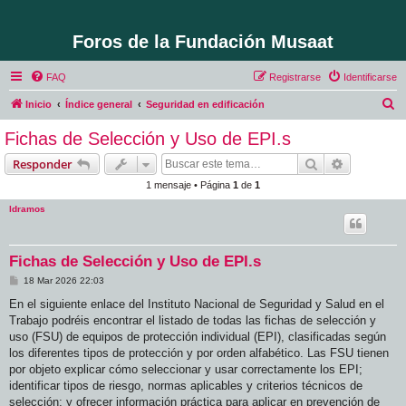
Foros de la Fundación Musaat
FAQ
Registrarse
Identificarse
B
Inicio
Índice general
Seguridad en edificación
u
Fichas de Selección y Uso de EPI.s
s
Buscar
Búsqueda 
Responder
c
1 mensaje • Página
1
de
1
a
ldramos
r
Fichas de Selección y Uso de EPI.s
M
18 Mar 2026 22:03
e
n
En el siguiente enlace del Instituto Nacional de Seguridad y Salud en el
s
Trabajo podréis encontrar el listado de todas las fichas de selección y
a
j
uso (FSU) de equipos de protección individual (EPI), clasificadas según
e
los diferentes tipos de protección y por orden alfabético. Las FSU tienen
por objeto explicar cómo seleccionar y usar correctamente los EPI;
identificar tipos de riesgo, normas aplicables y criterios técnicos de
selección; y ofrecer información práctica para aplicar en prevención de