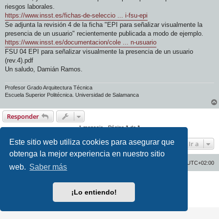
riesgos laborales.
https://www.insst.es/fichas-de-seleccio ... i-fsu-epi
Se adjunta la revisión 4 de la ficha "EPI para señalizar visualmente la
presencia de un usuario" recientemente publicada a modo de ejemplo.
https://www.insst.es/documentacion/cole ... n-usuario
FSU 04 EPI para señalizar visualmente la presencia de un usuario
(rev.4).pdf
Un saludo, Damián Ramos.
Profesor Grado Arquitectura Técnica
Escuela Superior Politécnica. Universidad de Salamanca
Responder
1 mensaje • Página
1
de
1
Este sitio web utiliza cookies para asegurar que
Ir a
obtenga la mejor experiencia en nuestro sitio
Inicio
Índice general
Todos los horarios son
UTC+02:00
web.
Saber más
Desarrollado por
phpBB
® Forum Software © phpBB Limited
Traducción al español por
phpBB España
¡Lo entiendo!
Privacidad
|
Condiciones