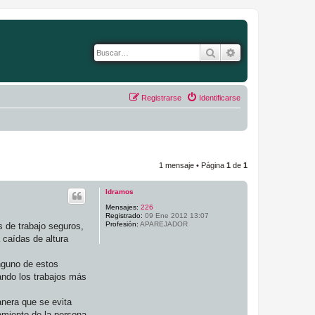
Buscar
Búsqueda avanza
Registrarse
Identificarse
1 mensaje • Página
1
de
1
ldramos
Mensajes:
226
Registrado:
09 Ene 2012 13:07
Profesión:
APAREJADOR
s de trabajo seguros,
 caídas de altura
nguno de estos
ando los trabajos más
anera que se evita
zamiento de la persona