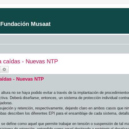
a Fundación Musaat
ra caídas - Nuevas NTP
Buscar
Búsqueda avanzada
caídas - Nuevas NTP
 altura no se haya podido evitar a través de la implantación de procedimiento
tiva. Deberá diseñarse, entonces, un sistema de protección individual contra
jadoras.
sujeción y retención, respectivamente, dejando claro en ambos casos que ni
bas describen los diferentes EPI para el ensamblaje de cada sistema, detall
 se define como aquel que permite trabajar en tensión o suspensión de tal m
l sistema de retención, entendido como aquel destinado a restringir el despla