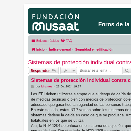
Foros de l
Enlaces rápidos
FAQ
Inicio
Índice general
Seguridad en edificación
Sistemas de protección individual cont
Responder
Sistemas de protección individual contra 
M
por
ldramos
»
23 Dic 2024 16:27
e
n
Los EPI deben utilizarse siempre que el riesgo de caída de
s
de medidas técnicas o bien con medios de protección colec
a
j
adecuado que garantice la seguridad de las personas traba
e
En este sentido, estas NTP versan sobre los sistemas de 
sistemas detiene la caída en caso de que se produzca. Am
habituales en los que se utiliza.
Así, la NTP 1204 se enfoca en el sistema de sujeción, que
una caída libre. Por otro lado, la NTP 1205 se centra en e