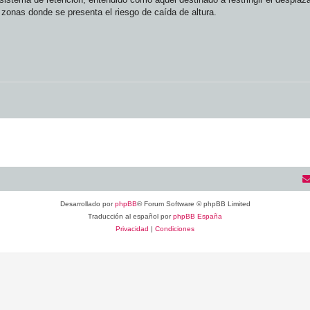
 zonas donde se presenta el riesgo de caída de altura.
Desarrollado por
phpBB
® Forum Software © phpBB Limited
Traducción al español por
phpBB España
Privacidad
|
Condiciones