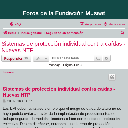
Foros de la Fundación Musaat
FAQ
Registrarse
Identificarse
B
Inicio
Índice general
Seguridad en edificación
u
Sistemas de protección individual contra caídas -
s
Nuevas NTP
c
Buscar
Búsqueda 
Responder
a
1 mensaje • Página
1
de
1
r
ldramos
Sistemas de protección individual contra caídas -
Nuevas NTP
M
23 Dic 2024 16:27
e
n
Los EPI deben utilizarse siempre que el riesgo de caída de altura no se
s
haya podido evitar a través de la implantación de procedimientos de
a
j
trabajo seguros, de medidas técnicas o bien con medios de protección
e
colectiva. Deberá diseñarse, entonces, un sistema de protección