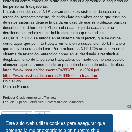
individual contra caídas de altura adecuado que garantice la seguridad de
las personas trabajadoras.
En este sentido, estas NTP versan sobre los sistemas de sujeción y
retención, respectivamente, dejando claro en ambos casos que ninguno
de estos sistemas detiene la caída en caso de que se produzca. Ambas
describen los diferentes EPI para el ensamblaje de cada sistema,
detallando los trabajos más habituales en los que se utiliza.
Así, la NTP 1204 se enfoca en el sistema de sujeción, que se define
como aquel que permite trabajar en tensión o suspensión de tal manera
que se evita una caída libre. Por otro lado, la NTP 1205 se centra en el
sistema de retención, entendido como aquel destinado a restringir el
desplazamiento de la persona trabajadora, de modo que no sea posible
alcanzar aquellas zonas donde se presenta el riesgo de caída de altura.
https://www.insst.es/documents/94886/77 ... o+2024.pdf
https://www.insst.es/documents/94886/77 ... nload=true
Un Saludo.
Damián Ramos
Profesor Grado Arquitectura Técnica
Escuela Superior Politécnica. Universidad de Salamanca
Responder
1 mensaje • Página
1
de
1
Este sitio web utiliza cookies para asegurar que
obtenga la mejor experiencia en nuestro sitio
Ir a