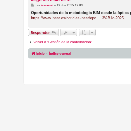
M
por
isaconst
»
19 Jun 2025 19:03
e
n
Oportunidades de la metodología BIM desde la óptica p
s
https://www.insst.es/noticias-insst/opo ... 3%B1o-2025
a
j
e
Responder
Volver a “Gestión de la coordinación”
Inicio
Índice general