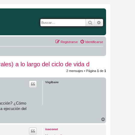
Buscar
Búsqueda avanza
Registrarse
Identificarse
s) a lo largo del ciclo de vida d
2 mensajes • Página
1
de
1
Virgilbaire
trucción? ¿Cómo
la ejecución del
A
r
r
isaconst
i