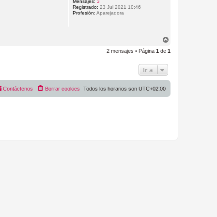
b
Mensajes:
3
Registrado:
23 Jul 2021 10:46
a
Profesión:
Aparejadora
A
r
2 mensajes • Página
1
de
1
r
i
b
Ir a
a
Contáctenos
Borrar cookies
Todos los horarios son
UTC+02:00