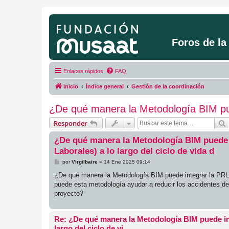
Foros de l
Enlaces rápidos
FAQ
Inicio
Índice general
Gestión de la coordinación
¿De qué manera la Metodología BIM pued
Responder
¿De qué manera la Metodología BIM puede 
Laborales) a lo largo del ciclo de vida d
M
por
Virgilbaire
»
14 Ene 2025 09:14
e
n
¿De qué manera la Metodología BIM puede integrar la PRL 
s
puede esta metodología ayudar a reducir los accidentes de t
a
j
proyecto?
e
Re: ¿De qué manera la Metodología BIM puede in
largo del ciclo de vi