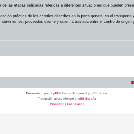
na de las etapas indicadas referidas a diferentes situaciones que pueden prese
ción práctica de los criterios descritos en la parte general en el transporte
ntervinientes: proveedor, cliente y quien la traslada entre el centro de origen 
Desarrollado por
phpBB
® Forum Software © phpBB Limited
Traducción al español por
phpBB España
Privacidad
|
Condiciones