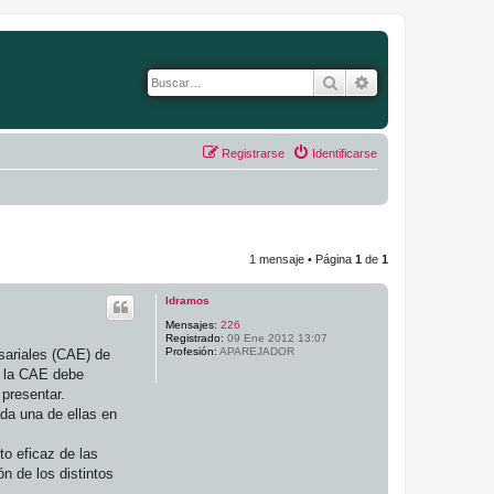
Buscar
Búsqueda avanza
Registrarse
Identificarse
1 mensaje • Página
1
de
1
ldramos
Mensajes:
226
Registrado:
09 Ene 2012 13:07
Profesión:
APAREJADOR
sariales (CAE) de
, la CAE debe
presentar.
ada una de ellas en
to eficaz de las
n de los distintos