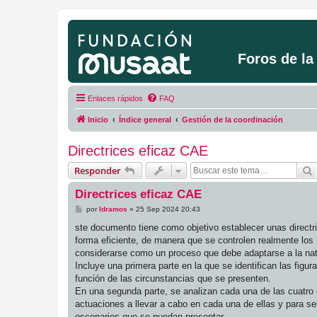
Foros de l
Enlaces rápidos
FAQ
Inicio
Índice general
Gestión de la coordinación
Directrices eficaz CAE
Responder
Directrices eficaz CAE
M
por
ldramos
»
25 Sep 2024 20:43
e
n
ste documento tiene como objetivo establecer unas directr
s
forma eficiente, de manera que se controlen realmente los 
a
j
considerarse como un proceso que debe adaptarse a la natu
e
Incluye una primera parte en la que se identifican las figu
función de las circunstancias que se presenten.
En una segunda parte, se analizan cada una de las cuatro e
actuaciones a llevar a cabo en cada una de ellas y para se
escenarios que se puedan presentar.