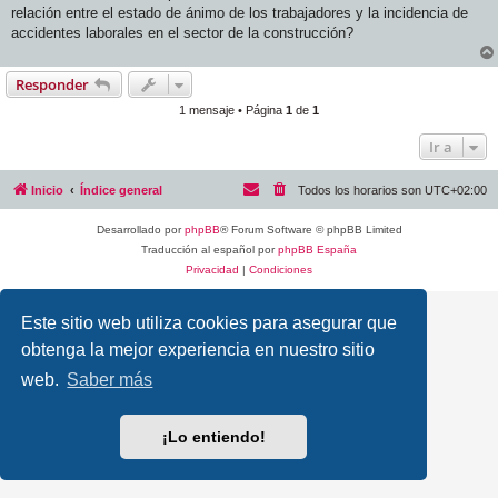
j
relación entre el estado de ánimo de los trabajadores y la incidencia de
e
accidentes laborales en el sector de la construcción?
Responder
1 mensaje • Página
1
de
1
Ir a
Inicio
Índice general
Todos los horarios son
UTC+02:00
Desarrollado por
phpBB
® Forum Software © phpBB Limited
Traducción al español por
phpBB España
Privacidad
|
Condiciones
Este sitio web utiliza cookies para asegurar que
obtenga la mejor experiencia en nuestro sitio
web.
Saber más
¡Lo entiendo!