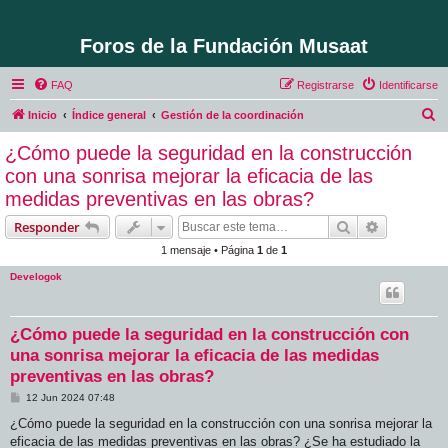
Foros de la Fundación Musaat
FAQ
Registrarse
Identificarse
B
Inicio
Índice general
Gestión de la coordinación
u
¿Cómo puede la seguridad en la construcción
s
con una sonrisa mejorar la eficacia de las
c
medidas preventivas en las obras?
a
Buscar
Búsqueda 
Responder
r
1 mensaje • Página
1
de
1
Develogok
¿Cómo puede la seguridad en la construcción con
una sonrisa mejorar la eficacia de las medidas
preventivas en las obras?
M
12 Jun 2024 07:48
e
n
¿Cómo puede la seguridad en la construcción con una sonrisa mejorar la
s
eficacia de las medidas preventivas en las obras? ¿Se ha estudiado la
a