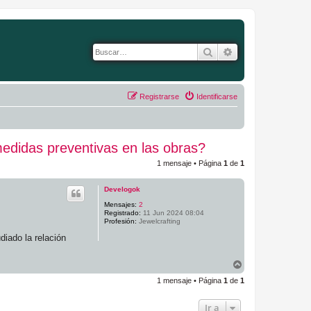
Buscar
Búsqueda avanza
Registrarse
Identificarse
medidas preventivas en las obras?
1 mensaje • Página
1
de
1
Develogok
Mensajes:
2
Registrado:
11 Jun 2024 08:04
Profesión:
Jewelcrafting
iado la relación
A
r
1 mensaje • Página
1
de
1
r
i
b
Ir a