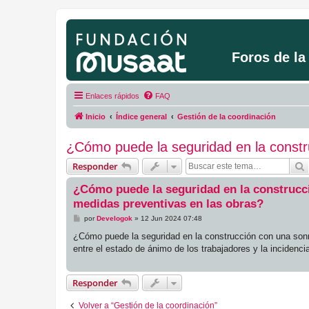
Foros de l
Enlaces rápidos
FAQ
Inicio
Índice general
Gestión de la coordinación
¿Cómo puede la seguridad en la constru
Responder
¿Cómo puede la seguridad en la construcci
medidas preventivas en las obras?
M
por
Develogok
»
12 Jun 2024 07:48
e
n
¿Cómo puede la seguridad en la construcción con una sonri
s
entre el estado de ánimo de los trabajadores y la incidenci
a
j
e
Responder
Volver a “Gestión de la coordinación”