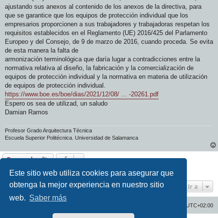
ajustando sus anexos al contenido de los anexos de la directiva, para
que se garantice que los equipos de protección individual que los
empresarios proporcionen a sus trabajadores y trabajadoras respetan los
requisitos establecidos en el Reglamento (UE) 2016/425 del Parlamento
Europeo y del Consejo, de 9 de marzo de 2016, cuando proceda. Se evita
de esta manera la falta de
armonización terminológica que daría lugar a contradicciones entre la
normativa relativa al diseño, la fabricación y la comercialización de
equipos de protección individual y la normativa en materia de utilización
de equipos de protección individual.
https://www.boe.es/boe/dias/2021/12/08/ ... -20261.pdf
Espero os sea de utilizad, un saludo
Damian Ramos
Profesor Grado Arquitectura Técnica
Escuela Superior Politécnica. Universidad de Salamanca
Responder
1 mensaje • Página
1
de
1
Este sitio web utiliza cookies para asegurar que
obtenga la mejor experiencia en nuestro sitio
Ir a
web.
Saber más
Inicio
Índice general
Todos los horarios son
UTC+02:00