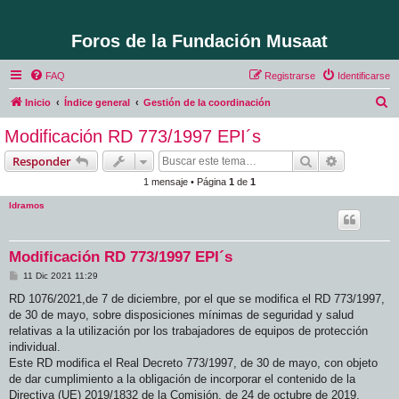
Foros de la Fundación Musaat
FAQ
Registrarse
Identificarse
B
Inicio
Índice general
Gestión de la coordinación
u
Modificación RD 773/1997 EPI´s
s
Buscar
Búsqueda 
Responder
c
1 mensaje • Página
1
de
1
a
ldramos
r
Modificación RD 773/1997 EPI´s
M
11 Dic 2021 11:29
e
n
RD 1076/2021,de 7 de diciembre, por el que se modifica el RD 773/1997,
s
de 30 de mayo, sobre disposiciones mínimas de seguridad y salud
a
j
relativas a la utilización por los trabajadores de equipos de protección
e
individual.
Este RD modifica el Real Decreto 773/1997, de 30 de mayo, con objeto
de dar cumplimiento a la obligación de incorporar el contenido de la
Directiva (UE) 2019/1832 de la Comisión, de 24 de octubre de 2019,