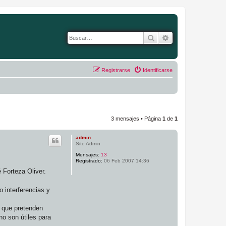
Buscar
Búsqueda avanza
Registrarse
Identificarse
3 mensajes • Página
1
de
1
admin
Site Admin
Mensajes:
13
Registrado:
06 Feb 2007 14:36
 Forteza Oliver.
 interferencias y
e que pretenden
no son útiles para