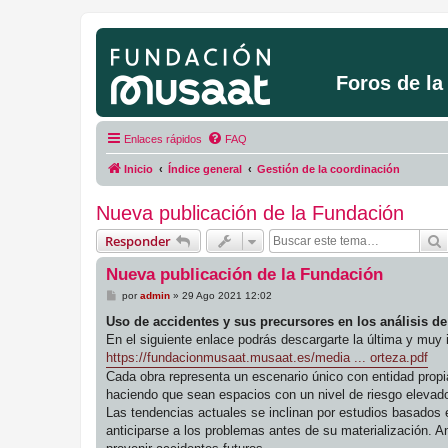
Foros de l
Enlaces rápidos
FAQ
Inicio
Índice general
Gestión de la coordinación
Nueva publicación de la Fundación
Responder
Nueva publicación de la Fundación
M
por
admin
»
29 Ago 2021 12:02
e
n
Uso de accidentes y sus precursores en los análisis de
s
En el siguiente enlace podrás descargarte la última y muy
a
j
https://fundacionmusaat.musaat.es/media ... orteza.pdf
e
Cada obra representa un escenario único con entidad propi
haciendo que sean espacios con un nivel de riesgo elevado
Las tendencias actuales se inclinan por estudios basados 
anticiparse a los problemas antes de su materialización. A