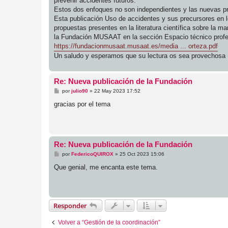
prevenir accidentes futuros.
Estos dos enfoques no son independientes y las nuevas pro
Esta publicación Uso de accidentes y sus precursores en los
propuestas presentes en la literatura científica sobre la m
la Fundación MUSAAT en la sección Espacio técnico profes
https://fundacionmusaat.musaat.es/media ... orteza.pdf
Un saludo y esperamos que su lectura os sea provechosa
Re: Nueva publicación de la Fundación
M
por
julio90
»
22 May 2023 17:52
e
n
gracias por el tema
s
a
j
e
Re: Nueva publicación de la Fundación
M
por
FedericoQUIROX
»
25 Oct 2023 15:06
e
n
Que genial, me encanta este tema.
s
a
j
e
Responder
Volver a “Gestión de la coordinación”