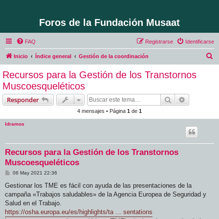
Foros de la Fundación Musaat
FAQ
Registrarse
Identificarse
B
Inicio
Índice general
Gestión de la coordinación
u
Recursos para la Gestión de los Transtornos
s
Muscoesqueléticos
c
Buscar
Búsqueda 
Responder
a
4 mensajes • Página
1
de
1
r
ldramos
Recursos para la Gestión de los Transtornos
Muscoesqueléticos
M
06 May 2021 22:36
e
n
Gestionar los TME es fácil con ayuda de las presentaciones de la
s
campaña «Trabajos saludables» de la Agencia Europea de Seguridad y
a
j
Salud en el Trabajo.
e
https://osha.europa.eu/es/highlights/ta ... sentations