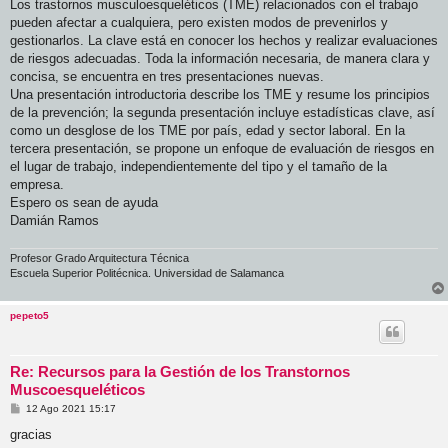
Los trastornos musculoesqueléticos (TME) relacionados con el trabajo
pueden afectar a cualquiera, pero existen modos de prevenirlos y
gestionarlos. La clave está en conocer los hechos y realizar evaluaciones
de riesgos adecuadas. Toda la información necesaria, de manera clara y
concisa, se encuentra en tres presentaciones nuevas.
Una presentación introductoria describe los TME y resume los principios
de la prevención; la segunda presentación incluye estadísticas clave, así
como un desglose de los TME por país, edad y sector laboral. En la
tercera presentación, se propone un enfoque de evaluación de riesgos en
el lugar de trabajo, independientemente del tipo y el tamaño de la
empresa.
Espero os sean de ayuda
Damián Ramos
Profesor Grado Arquitectura Técnica
Escuela Superior Politécnica. Universidad de Salamanca
pepeto5
Re: Recursos para la Gestión de los Transtornos
Muscoesqueléticos
M
12 Ago 2021 15:17
e
n
gracias
s