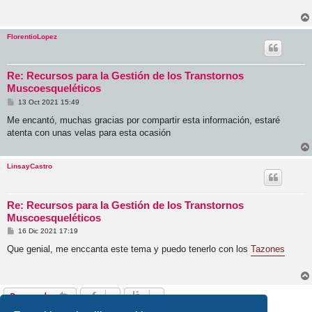
a
j
e
FlorentioLopez
Re: Recursos para la Gestión de los Transtornos
Muscoesqueléticos
M
13 Oct 2021 15:49
e
n
Me encantó, muchas gracias por compartir esta información, estaré
s
atenta con unas velas para esta ocasión
a
j
e
LinsayCastro
Re: Recursos para la Gestión de los Transtornos
Muscoesqueléticos
M
16 Dic 2021 17:19
e
n
Que genial, me enccanta este tema y puedo tenerlo con los
Tazones
s
a
j
e
Responder