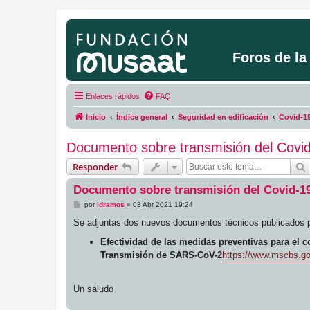
Foros de l
Enlaces rápidos
FAQ
Inicio
Índice general
Seguridad en edificación
Covid-1
Documento sobre transmisión del Covi
Responder
Documento sobre transmisión del Covid-1
M
por
ldramos
»
03 Abr 2021 19:24
e
n
Se adjuntas dos nuevos documentos técnicos publicados po
s
a
Efectividad de las medidas preventivas para el c
j
e
Transmisión de SARS-CoV-2
https://www.mscbs.gob
Un saludo