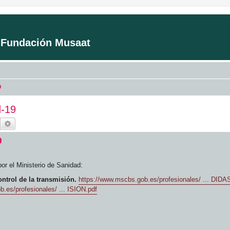
a Fundación Musaat
9
d-19
Buscar
Búsqueda avanzada
9
r el Ministerio de Sanidad:
ontrol de la transmisión.
https://www.mscbs.gob.es/profesionales/ ... DIDA
.es/profesionales/ ... ISION.pdf