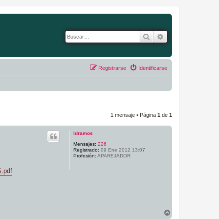
Buscar
Búsqueda avanza
Registrarse
Identificarse
1 mensaje • Página
1
de
1
ldramos
Mensajes:
226
Registrado:
09 Ene 2012 13:07
Profesión:
APAREJADOR
S.pdf
A
r