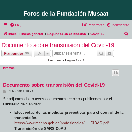
Foros de la Fundación Musaat
FAQ
Registrarse
Identificarse
B
Inicio
Índice general
Seguridad en edificación
Covid-19
u
Documento sobre transmisión del Covid-19
s
Buscar
Búsqueda 
Responder
c
1 mensaje • Página
1
de
1
a
ldramos
r
Documento sobre transmisión del Covid-19
M
03 Abr 2021 19:24
e
n
Se adjuntas dos nuevos documentos técnicos publicados por el
s
Ministerio de Sanidad:
a
j
Efectividad de las medidas preventivas para el control de la
e
transmisión.
https://www.mscbs.gob.es/profesionales/ ... DIDAS.pdf
Transmisión de SARS-CoV-2