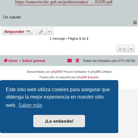
https://www.mscbs.gob.es/profesionales/ ... ISION.pdf
Un saludo
Responder
1 mensaje • Página
1
de
1
Ir a
Inicio
Índice general
Todos los horarios son
UTC+02:00
Desarrollado por
phpBB
® Forum Software © phpBB Limited
Traducción al español por
phpBB España
Privacidad
|
Condiciones
Este sitio web utiliza cookies para asegurar que
obtenga la mejor experiencia en nuestro sitio
web.
Saber más
¡Lo entiendo!