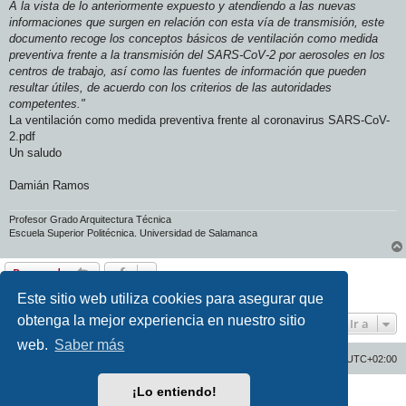
A la vista de lo anteriormente expuesto y atendiendo a las nuevas
informaciones que surgen en relación con esta vía de transmisión, este
documento recoge los conceptos básicos de ventilación como medida
preventiva frente a la transmisión del SARS-CoV-2 por aerosoles en los
centros de trabajo, así como las fuentes de información que pueden
resultar útiles, de acuerdo con los criterios de las autoridades
competentes."
La ventilación como medida preventiva frente al coronavirus SARS-CoV-
2.pdf
Un saludo
Damián Ramos
Profesor Grado Arquitectura Técnica
Escuela Superior Politécnica. Universidad de Salamanca
Responder
1 mensaje • Página
1
de
1
Este sitio web utiliza cookies para asegurar que
obtenga la mejor experiencia en nuestro sitio
Ir a
web.
Saber más
Inicio
Índice general
Todos los horarios son
UTC+02:00
¡Lo entiendo!
Desarrollado por
phpBB
® Forum Software © phpBB Limited