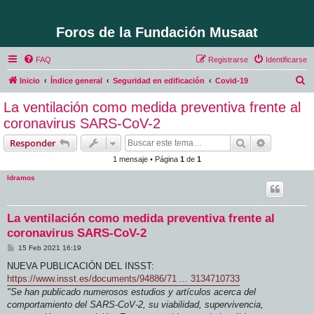
Foros de la Fundación Musaat
FAQ
Registrarse
Identificarse
B
Inicio
Índice general
Seguridad en edificación
Covid-19
u
La ventilación como medida preventiva frente al
s
coronavirus SARS-CoV-2
c
Buscar
Búsqueda 
Responder
a
1 mensaje • Página
1
de
1
r
ldramos
La ventilación como medida preventiva frente al
coronavirus SARS-CoV-2
M
15 Feb 2021 16:19
e
n
NUEVA PUBLICACIÓN DEL INSST:
s
https://www.insst.es/documents/94886/71 ... 3134710733
a
j
"Se han publicado numerosos estudios y artículos acerca del
e
comportamiento del SARS-CoV-2, su viabilidad, supervivencia,