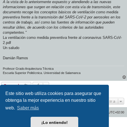
A la vista de lo anteriormente expuesto y atendiendo a las nuevas
informaciones que surgen en relación con esta vía de transmisión, este
documento recoge los conceptos básicos de ventilación como medida
preventiva frente a la transmisión del SARS-CoV-2 por aerosoles en los
centros de trabajo, así como las fuentes de información que pueden
resultar útiles, de acuerdo con los criterios de las autoridades
competentes."
La ventilación como medida preventiva frente al coronavirus SARS-CoV-
2.pdf
Un saludo
Damián Ramos
Profesor Grado Arquitectura Técnica
Escuela Superior Politécnica. Universidad de Salamanca
Responder
1 mensaje • Página
1
de
1
Este sitio web utiliza cookies para asegurar que
obtenga la mejor experiencia en nuestro sitio
Ir a
web.
Saber más
Inicio
Índice general
Todos los horarios son
UTC+02:00
¡Lo entiendo!
Desarrollado por
phpBB
® Forum Software © phpBB Limited