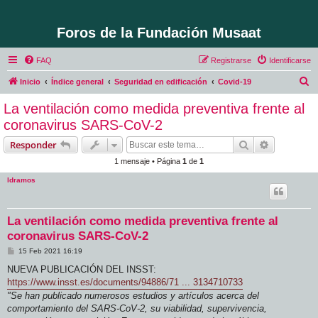
Foros de la Fundación Musaat
FAQ
Registrarse
Identificarse
B
Inicio
Índice general
Seguridad en edificación
Covid-19
u
La ventilación como medida preventiva frente al
s
coronavirus SARS-CoV-2
c
Buscar
Búsqueda 
Responder
a
1 mensaje • Página
1
de
1
r
ldramos
La ventilación como medida preventiva frente al
coronavirus SARS-CoV-2
M
15 Feb 2021 16:19
e
n
NUEVA PUBLICACIÓN DEL INSST:
s
https://www.insst.es/documents/94886/71 ... 3134710733
a
j
"Se han publicado numerosos estudios y artículos acerca del
e
comportamiento del SARS-CoV-2, su viabilidad, supervivencia,