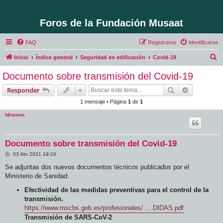
Foros de la Fundación Musaat
FAQ
Registrarse
Identificarse
B
Inicio
Índice general
Seguridad en edificación
Covid-19
u
Documento sobre transmisión del Covid-19
s
Buscar
Búsqueda 
Responder
c
1 mensaje • Página
1
de
1
a
ldramos
r
Documento sobre transmisión del Covid-19
M
03 Abr 2021 19:24
e
n
Se adjuntas dos nuevos documentos técnicos publicados por el
s
Ministerio de Sanidad:
a
j
Efectividad de las medidas preventivas para el control de la
e
transmisión.
https://www.mscbs.gob.es/profesionales/ ... DIDAS.pdf
Transmisión de SARS-CoV-2