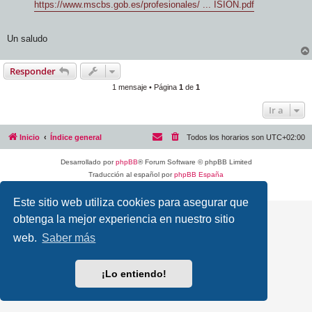
https://www.mscbs.gob.es/profesionales/ ... ISION.pdf
Un saludo
Responder
1 mensaje • Página
1
de
1
Ir a
Inicio
Índice general
Todos los horarios son
UTC+02:00
Desarrollado por
phpBB
® Forum Software © phpBB Limited
Traducción al español por
phpBB España
Privacidad
|
Condiciones
Este sitio web utiliza cookies para asegurar que
obtenga la mejor experiencia en nuestro sitio
web.
Saber más
¡Lo entiendo!