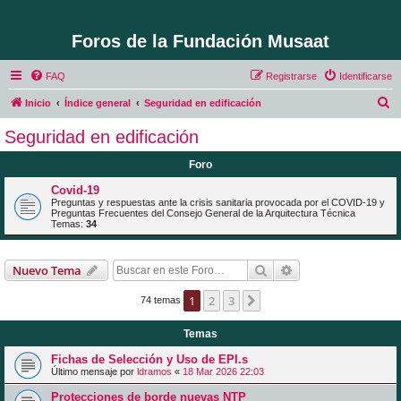
Foros de la Fundación Musaat
FAQ
Registrarse
Identificarse
B
Inicio
Índice general
Seguridad en edificación
u
Seguridad en edificación
s
Foro
c
a
Covid-19
Preguntas y respuestas ante la crisis sanitaria provocada por el COVID-19 y
r
Preguntas Frecuentes del Consejo General de la Arquitectura Técnica
Temas:
34
Buscar
Búsqueda avanzad
Nuevo Tema
1
2
3
Siguiente
74 temas
Temas
Fichas de Selección y Uso de EPI.s
Último mensaje por
ldramos
«
18 Mar 2026 22:03
Protecciones de borde nuevas NTP