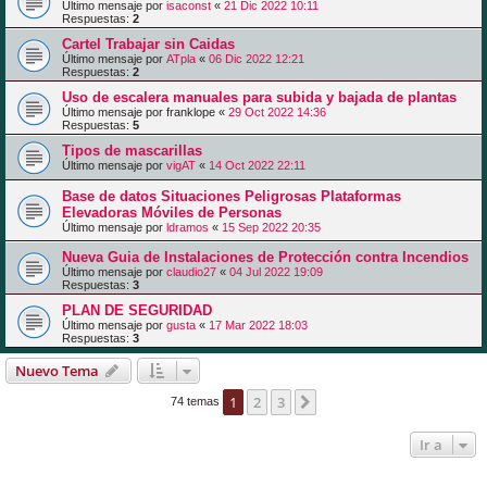
Último mensaje por
isaconst
«
21 Dic 2022 10:11
Respuestas:
2
Cartel Trabajar sin Caidas
Último mensaje por
ATpla
«
06 Dic 2022 12:21
Respuestas:
2
Uso de escalera manuales para subida y bajada de plantas
Último mensaje por
franklope
«
29 Oct 2022 14:36
Respuestas:
5
Tipos de mascarillas
Último mensaje por
vigAT
«
14 Oct 2022 22:11
Base de datos Situaciones Peligrosas Plataformas
Elevadoras Móviles de Personas
Último mensaje por
ldramos
«
15 Sep 2022 20:35
Nueva Guia de Instalaciones de Protección contra Incendios
Último mensaje por
claudio27
«
04 Jul 2022 19:09
Respuestas:
3
PLAN DE SEGURIDAD
Último mensaje por
gusta
«
17 Mar 2022 18:03
Respuestas:
3
Nuevo Tema
1
2
3
Siguiente
74 temas
Ir a