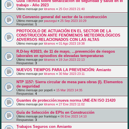
Guía Técnica sobre señalización de seguridad y salud en el
trabajo - Año 2023
Último mensaje por
ldramos
«
25 Oct 2023 21:40
VII Convenio general del sector de la construcción
Último mensaje por
pausegui
«
25 Sep 2023 10:29
Respuestas:
1
PROTOCOLO DE ACTUACIÓN EN EL SECTOR DE LA
CONSTRUCCIÓN ANTE FENÓMENOS METEOROLÓGICOS
ADVERSOS RELACIONADOS CON LAS ALTAS
Último mensaje por
ldramos
«
01 Ago 2023 19:38
R.D-ley 4/2023, de 11 de mayo, ...prevención de riesgos
laborales en episodios de elevadas temperaturas
Último mensaje por
ldramos
«
19 Jun 2023 22:13
Respuestas:
3
NUEVOS TIEMPOS PARA LA PREVENCIÓN: Amianto
Último mensaje por
ldramos
«
30 Mar 2023 23:11
NTP 1157: Sierra circular de mesa para obras (I). Elementos
de seguridad
Último mensaje por
pope6
«
15 Mar 2023 14:35
Respuestas:
4
Guantes de protección:nueva norma UNE-EN ISO 21420
Último mensaje por
ldramos
«
27 Ene 2023 11:02
Guía de Selección de EPIs en Construcción
Último mensaje por
franklopp
«
06 Ene 2023 14:10
Respuestas:
3
Trabajos Seguros con Amianto