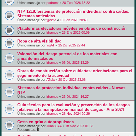
Último mensaje por
pedromt
«
20 Feb 2026 18:22
NTP 1218: Sistemas de protección individual contra caídas:
Sistemas anticaídas
Último mensaje por
fjprieto
«
10 Feb 2026 20:40
Plataformas elevadoras móviles en obras de construcción
Último mensaje por
ldramos
«
28 Ene 2026 00:09
Ropa de alta visibilidad
Último mensaje por
vigAT
«
25 Dic 2025 22:44
Valoración del riesgo potencial de los materiales con
amianto instalados
Último mensaje por
ldramos
«
06 Dic 2025 13:29
Obras de construcción sobre cubiertas: orientaciones para el
seguimiento de la actividad
Último mensaje por
ATpla
«
20 Oct 2025 23:08
Sistemas de protección individual contra caídas - Nuevas
NTP
Último mensaje por
ldramos
«
23 Dic 2024 16:27
Guía técnica para la evaluación y prevención de los riesgos
relativos a la manipulación manual de cargas - Año 2024
Último mensaje por
ldramos
«
28 Nov 2024 20:29
Cesta en grúa autopropulsada
Último mensaje por
Juan89AA
«
18 Nov 2023 01:58
Respuestas:
5