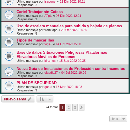
Último mensaje por
isaconst
«
21 Dic 2022 10:11
Respuestas:
2
Cartel Trabajar sin Caidas
Último mensaje por
ATpla
«
06 Dic 2022 12:21
Respuestas:
2
Uso de escalera manuales para subida y bajada de plantas
Último mensaje por
franklope
«
29 Oct 2022 14:36
Respuestas:
5
Tipos de mascarillas
Último mensaje por
vigAT
«
14 Oct 2022 22:11
Base de datos Situaciones Peligrosas Plataformas
Elevadoras Móviles de Personas
Último mensaje por
ldramos
«
15 Sep 2022 20:35
Nueva Guia de Instalaciones de Protección contra Incendios
Último mensaje por
claudio27
«
04 Jul 2022 19:09
Respuestas:
3
PLAN DE SEGURIDAD
Último mensaje por
gusta
«
17 Mar 2022 18:03
Respuestas:
3
Nuevo Tema
1
2
3
Siguiente
74 temas
Ir a