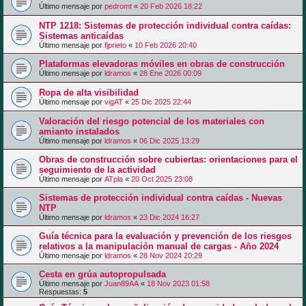
Último mensaje por
pedromt
«
20 Feb 2026 18:22
NTP 1218: Sistemas de protección individual contra caídas:
Sistemas anticaídas
Último mensaje por
fjprieto
«
10 Feb 2026 20:40
Plataformas elevadoras móviles en obras de construcción
Último mensaje por
ldramos
«
28 Ene 2026 00:09
Ropa de alta visibilidad
Último mensaje por
vigAT
«
25 Dic 2025 22:44
Valoración del riesgo potencial de los materiales con
amianto instalados
Último mensaje por
ldramos
«
06 Dic 2025 13:29
Obras de construcción sobre cubiertas: orientaciones para el
seguimiento de la actividad
Último mensaje por
ATpla
«
20 Oct 2025 23:08
Sistemas de protección individual contra caídas - Nuevas
NTP
Último mensaje por
ldramos
«
23 Dic 2024 16:27
Guía técnica para la evaluación y prevención de los riesgos
relativos a la manipulación manual de cargas - Año 2024
Último mensaje por
ldramos
«
28 Nov 2024 20:29
Cesta en grúa autopropulsada
Último mensaje por
Juan89AA
«
18 Nov 2023 01:58
Respuestas:
5