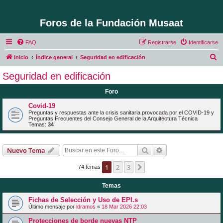
Foros de la Fundación Musaat
FAQ
Registrarse
Identificarse
B
Inicio
Índice general
Seguridad en edificación
u
Seguridad en edificación
s
Foro
c
a
Covid-19
Preguntas y respuestas ante la crisis sanitaria provocada por el COVID-19 y
r
Preguntas Frecuentes del Consejo General de la Arquitectura Técnica
Temas:
34
Buscar
Búsqueda avanzad
Nuevo Tema
1
2
3
Siguiente
74 temas
Temas
Fichas de Selección y Uso de EPI.s
Último mensaje por
ldramos
«
18 Mar 2026 22:03
Protecciones de borde nuevas NTP