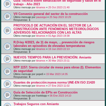
Guía Técnica sobre señalización de seguridad y salud en el
trabajo - Año 2023
Último mensaje por
ldramos
«
25 Oct 2023 21:40
VII Convenio general del sector de la construcción
Último mensaje por
pausegui
«
25 Sep 2023 10:29
Respuestas:
1
PROTOCOLO DE ACTUACIÓN EN EL SECTOR DE LA
CONSTRUCCIÓN ANTE FENÓMENOS METEOROLÓGICOS
ADVERSOS RELACIONADOS CON LAS ALTAS
Último mensaje por
ldramos
«
01 Ago 2023 19:38
R.D-ley 4/2023, de 11 de mayo, ...prevención de riesgos
laborales en episodios de elevadas temperaturas
Último mensaje por
ldramos
«
19 Jun 2023 22:13
Respuestas:
3
NUEVOS TIEMPOS PARA LA PREVENCIÓN: Amianto
Último mensaje por
ldramos
«
30 Mar 2023 23:11
NTP 1157: Sierra circular de mesa para obras (I). Elementos
de seguridad
Último mensaje por
pope6
«
15 Mar 2023 14:35
Respuestas:
4
Guantes de protección:nueva norma UNE-EN ISO 21420
Último mensaje por
ldramos
«
27 Ene 2023 11:02
Guía de Selección de EPIs en Construcción
Último mensaje por
franklopp
«
06 Ene 2023 14:10
Respuestas:
3
Trabajos Seguros con Amianto