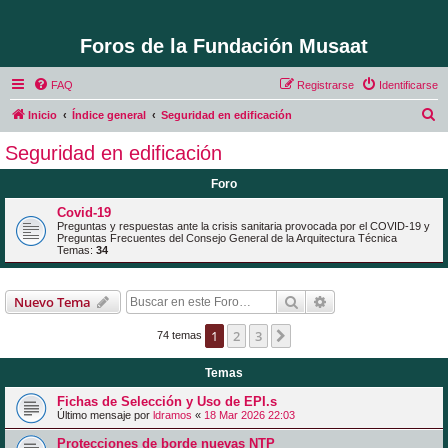
Foros de la Fundación Musaat
FAQ
Registrarse
Identificarse
B
Inicio
Índice general
Seguridad en edificación
u
Seguridad en edificación
s
Foro
c
a
Covid-19
Preguntas y respuestas ante la crisis sanitaria provocada por el COVID-19 y
r
Preguntas Frecuentes del Consejo General de la Arquitectura Técnica
Temas:
34
Buscar
Búsqueda avanzad
Nuevo Tema
1
2
3
Siguiente
74 temas
Temas
Fichas de Selección y Uso de EPI.s
Último mensaje por
ldramos
«
18 Mar 2026 22:03
Protecciones de borde nuevas NTP