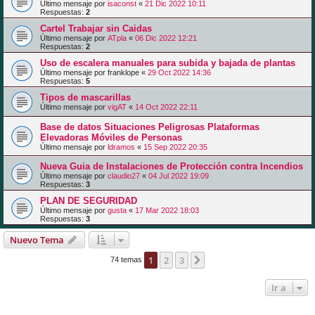
Último mensaje por
isaconst
«
21 Dic 2022 10:11
Respuestas:
2
Cartel Trabajar sin Caidas
Último mensaje por
ATpla
«
06 Dic 2022 12:21
Respuestas:
2
Uso de escalera manuales para subida y bajada de plantas
Último mensaje por
franklope
«
29 Oct 2022 14:36
Respuestas:
5
Tipos de mascarillas
Último mensaje por
vigAT
«
14 Oct 2022 22:11
Base de datos Situaciones Peligrosas Plataformas
Elevadoras Móviles de Personas
Último mensaje por
ldramos
«
15 Sep 2022 20:35
Nueva Guia de Instalaciones de Protección contra Incendios
Último mensaje por
claudio27
«
04 Jul 2022 19:09
Respuestas:
3
PLAN DE SEGURIDAD
Último mensaje por
gusta
«
17 Mar 2022 18:03
Respuestas:
3
Nuevo Tema
1
2
3
Siguiente
74 temas
Ir a