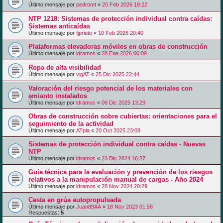
Último mensaje por
pedromt
«
20 Feb 2026 18:22
NTP 1218: Sistemas de protección individual contra caídas:
Sistemas anticaídas
Último mensaje por
fjprieto
«
10 Feb 2026 20:40
Plataformas elevadoras móviles en obras de construcción
Último mensaje por
ldramos
«
28 Ene 2026 00:09
Ropa de alta visibilidad
Último mensaje por
vigAT
«
25 Dic 2025 22:44
Valoración del riesgo potencial de los materiales con
amianto instalados
Último mensaje por
ldramos
«
06 Dic 2025 13:29
Obras de construcción sobre cubiertas: orientaciones para el
seguimiento de la actividad
Último mensaje por
ATpla
«
20 Oct 2025 23:08
Sistemas de protección individual contra caídas - Nuevas
NTP
Último mensaje por
ldramos
«
23 Dic 2024 16:27
Guía técnica para la evaluación y prevención de los riesgos
relativos a la manipulación manual de cargas - Año 2024
Último mensaje por
ldramos
«
28 Nov 2024 20:29
Cesta en grúa autopropulsada
Último mensaje por
Juan89AA
«
18 Nov 2023 01:58
Respuestas:
5