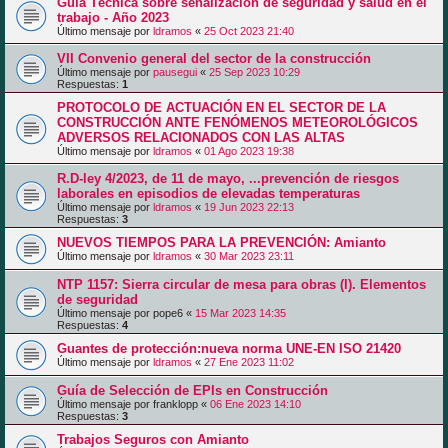
Guía Técnica sobre señalización de seguridad y salud en el
trabajo - Año 2023
Último mensaje por
ldramos
«
25 Oct 2023 21:40
VII Convenio general del sector de la construcción
Último mensaje por
pausegui
«
25 Sep 2023 10:29
Respuestas:
1
PROTOCOLO DE ACTUACIÓN EN EL SECTOR DE LA
CONSTRUCCIÓN ANTE FENÓMENOS METEOROLÓGICOS
ADVERSOS RELACIONADOS CON LAS ALTAS
Último mensaje por
ldramos
«
01 Ago 2023 19:38
R.D-ley 4/2023, de 11 de mayo, ...prevención de riesgos
laborales en episodios de elevadas temperaturas
Último mensaje por
ldramos
«
19 Jun 2023 22:13
Respuestas:
3
NUEVOS TIEMPOS PARA LA PREVENCIÓN: Amianto
Último mensaje por
ldramos
«
30 Mar 2023 23:11
NTP 1157: Sierra circular de mesa para obras (I). Elementos
de seguridad
Último mensaje por
pope6
«
15 Mar 2023 14:35
Respuestas:
4
Guantes de protección:nueva norma UNE-EN ISO 21420
Último mensaje por
ldramos
«
27 Ene 2023 11:02
Guía de Selección de EPIs en Construcción
Último mensaje por
franklopp
«
06 Ene 2023 14:10
Respuestas:
3
Trabajos Seguros con Amianto