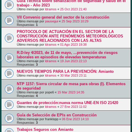
Guía Técnica sobre señalización de seguridad y salud en el
trabajo - Año 2023
Último mensaje por
ldramos
«
25 Oct 2023 21:40
VII Convenio general del sector de la construcción
Último mensaje por
pausegui
«
25 Sep 2023 10:29
Respuestas:
1
PROTOCOLO DE ACTUACIÓN EN EL SECTOR DE LA
CONSTRUCCIÓN ANTE FENÓMENOS METEOROLÓGICOS
ADVERSOS RELACIONADOS CON LAS ALTAS
Último mensaje por
ldramos
«
01 Ago 2023 19:38
R.D-ley 4/2023, de 11 de mayo, ...prevención de riesgos
laborales en episodios de elevadas temperaturas
Último mensaje por
ldramos
«
19 Jun 2023 22:13
Respuestas:
3
NUEVOS TIEMPOS PARA LA PREVENCIÓN: Amianto
Último mensaje por
ldramos
«
30 Mar 2023 23:11
NTP 1157: Sierra circular de mesa para obras (I). Elementos
de seguridad
Último mensaje por
pope6
«
15 Mar 2023 14:35
Respuestas:
4
Guantes de protección:nueva norma UNE-EN ISO 21420
Último mensaje por
ldramos
«
27 Ene 2023 11:02
Guía de Selección de EPIs en Construcción
Último mensaje por
franklopp
«
06 Ene 2023 14:10
Respuestas:
3
Trabajos Seguros con Amianto