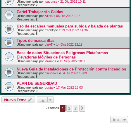
Último mensaje por
isaconst
«
21 Dic 2022 10:11
Respuestas:
2
Cartel Trabajar sin Caidas
Último mensaje por
ATpla
«
06 Dic 2022 12:21
Respuestas:
2
Uso de escalera manuales para subida y bajada de plantas
Último mensaje por
franklope
«
29 Oct 2022 14:36
Respuestas:
5
Tipos de mascarillas
Último mensaje por
vigAT
«
14 Oct 2022 22:11
Base de datos Situaciones Peligrosas Plataformas
Elevadoras Móviles de Personas
Último mensaje por
ldramos
«
15 Sep 2022 20:35
Nueva Guia de Instalaciones de Protección contra Incendios
Último mensaje por
claudio27
«
04 Jul 2022 19:09
Respuestas:
3
PLAN DE SEGURIDAD
Último mensaje por
gusta
«
17 Mar 2022 18:03
Respuestas:
3
Nuevo Tema
1
2
3
Siguiente
74 temas
Ir a