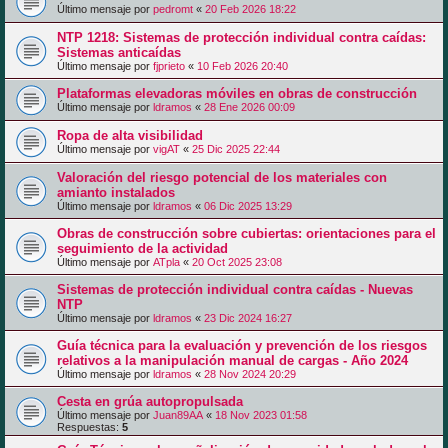
Último mensaje por
pedromt
«
20 Feb 2026 18:22
NTP 1218: Sistemas de protección individual contra caídas:
Sistemas anticaídas
Último mensaje por
fjprieto
«
10 Feb 2026 20:40
Plataformas elevadoras móviles en obras de construcción
Último mensaje por
ldramos
«
28 Ene 2026 00:09
Ropa de alta visibilidad
Último mensaje por
vigAT
«
25 Dic 2025 22:44
Valoración del riesgo potencial de los materiales con
amianto instalados
Último mensaje por
ldramos
«
06 Dic 2025 13:29
Obras de construcción sobre cubiertas: orientaciones para el
seguimiento de la actividad
Último mensaje por
ATpla
«
20 Oct 2025 23:08
Sistemas de protección individual contra caídas - Nuevas
NTP
Último mensaje por
ldramos
«
23 Dic 2024 16:27
Guía técnica para la evaluación y prevención de los riesgos
relativos a la manipulación manual de cargas - Año 2024
Último mensaje por
ldramos
«
28 Nov 2024 20:29
Cesta en grúa autopropulsada
Último mensaje por
Juan89AA
«
18 Nov 2023 01:58
Respuestas:
5