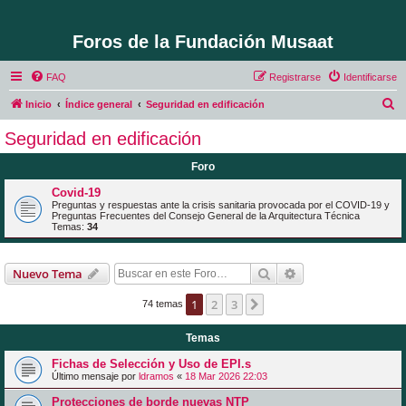
Foros de la Fundación Musaat
FAQ
Registrarse
Identificarse
B
Inicio
Índice general
Seguridad en edificación
u
Seguridad en edificación
s
Foro
c
a
Covid-19
Preguntas y respuestas ante la crisis sanitaria provocada por el COVID-19 y
r
Preguntas Frecuentes del Consejo General de la Arquitectura Técnica
Temas:
34
Buscar
Búsqueda avanzad
Nuevo Tema
1
2
3
Siguiente
74 temas
Temas
Fichas de Selección y Uso de EPI.s
Último mensaje por
ldramos
«
18 Mar 2026 22:03
Protecciones de borde nuevas NTP