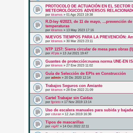
PROTOCOLO DE ACTUACIÓN EN EL SECTOR 
METEOROLÓGICOS ADVERSOS RELACIONADO
por
ldramos
»
01 Ago 2023 19:38
R.D-ley 4/2023, de 11 de mayo, ...prevención de
temperaturas
por
ldramos
»
13 May 2023 17:16
NUEVOS TIEMPOS PARA LA PREVENCIÓN: Am
por
ldramos
»
30 Mar 2023 23:11
NTP 1157: Sierra circular de mesa para obras (
por
ATpla
»
13 Jul 2021 19:47
Guantes de protección:nueva norma UNE-EN I
por
ldramos
»
27 Ene 2023 11:02
Guía de Selección de EPIs en Construcción
por
admin
»
20 Dic 2020 12:14
Trabajos Seguros con Amianto
por
ldramos
»
28 Ene 2022 21:09
Cartel Trabajar sin Caidas
por
fjprieto
»
17 Nov 2019 13:14
Uso de escalera manuales para subida y bajada
por
cduran
»
12 Jun 2019 16:36
Tipos de mascarillas
por
vigAT
»
14 Oct 2022 22:11