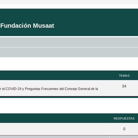
a Fundación Musaat
TEMAS
T
34
por el COVID-19 y Preguntas Frecuentes del Consejo General de la
e
m
queda avanzada
a
s
RESPUESTAS
R
0
e