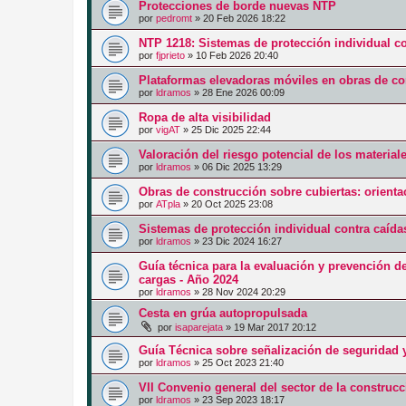
Protecciones de borde nuevas NTP
por
pedromt
»
20 Feb 2026 18:22
NTP 1218: Sistemas de protección individual co
por
fjprieto
»
10 Feb 2026 20:40
Plataformas elevadoras móviles en obras de co
por
ldramos
»
28 Ene 2026 00:09
Ropa de alta visibilidad
por
vigAT
»
25 Dic 2025 22:44
Valoración del riesgo potencial de los materia
por
ldramos
»
06 Dic 2025 13:29
Obras de construcción sobre cubiertas: orienta
por
ATpla
»
20 Oct 2025 23:08
Sistemas de protección individual contra caíd
por
ldramos
»
23 Dic 2024 16:27
Guía técnica para la evaluación y prevención d
cargas - Año 2024
por
ldramos
»
28 Nov 2024 20:29
Cesta en grúa autopropulsada
por
isaparejata
»
19 Mar 2017 20:12
Guía Técnica sobre señalización de seguridad y
por
ldramos
»
25 Oct 2023 21:40
VII Convenio general del sector de la construc
por
ldramos
»
23 Sep 2023 18:17