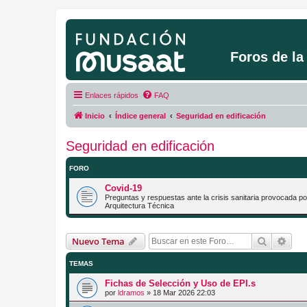
Foros de l
Enlaces rápidos
FAQ
Inicio
Índice general
Seguridad en edificación
Seguridad en edificación
FORO
Covid-19
Preguntas y respuestas ante la crisis sanitaria provocada 
Arquitectura Técnica
Buscar
Bús
Nuevo Tema
TEMAS
Fichas de Selección y Uso de EPI.s
por
ldramos
»
18 Mar 2026 22:03