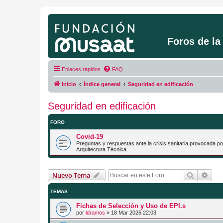
Foros de l
Enlaces rápidos
FAQ
Inicio
Índice general
Seguridad en edificación
Seguridad en edificación
FORO
Covid-19
Preguntas y respuestas ante la crisis sanitaria provocada 
Arquitectura Técnica
Buscar
Bús
Nuevo Tema
TEMAS
Fichas de Selección y Uso de EPI.s
por
ldramos
»
18 Mar 2026 22:03