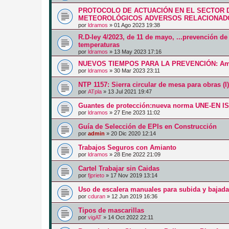
PROTOCOLO DE ACTUACIÓN EN EL SECTOR 
METEOROLÓGICOS ADVERSOS RELACIONADO
por
ldramos
»
01 Ago 2023 19:38
R.D-ley 4/2023, de 11 de mayo, ...prevención de
temperaturas
por
ldramos
»
13 May 2023 17:16
NUEVOS TIEMPOS PARA LA PREVENCIÓN: Am
por
ldramos
»
30 Mar 2023 23:11
NTP 1157: Sierra circular de mesa para obras (
por
ATpla
»
13 Jul 2021 19:47
Guantes de protección:nueva norma UNE-EN I
por
ldramos
»
27 Ene 2023 11:02
Guía de Selección de EPIs en Construcción
por
admin
»
20 Dic 2020 12:14
Trabajos Seguros con Amianto
por
ldramos
»
28 Ene 2022 21:09
Cartel Trabajar sin Caidas
por
fjprieto
»
17 Nov 2019 13:14
Uso de escalera manuales para subida y bajada
por
cduran
»
12 Jun 2019 16:36
Tipos de mascarillas
por
vigAT
»
14 Oct 2022 22:11