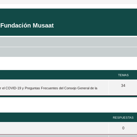
a Fundación Musaat
TEMAS
T
34
por el COVID-19 y Preguntas Frecuentes del Consejo General de la
e
m
queda avanzada
a
s
RESPUESTAS
R
0
e