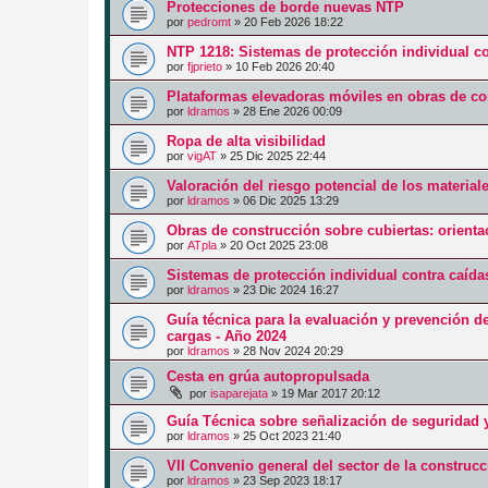
Protecciones de borde nuevas NTP
por
pedromt
»
20 Feb 2026 18:22
NTP 1218: Sistemas de protección individual co
por
fjprieto
»
10 Feb 2026 20:40
Plataformas elevadoras móviles en obras de co
por
ldramos
»
28 Ene 2026 00:09
Ropa de alta visibilidad
por
vigAT
»
25 Dic 2025 22:44
Valoración del riesgo potencial de los materia
por
ldramos
»
06 Dic 2025 13:29
Obras de construcción sobre cubiertas: orienta
por
ATpla
»
20 Oct 2025 23:08
Sistemas de protección individual contra caíd
por
ldramos
»
23 Dic 2024 16:27
Guía técnica para la evaluación y prevención d
cargas - Año 2024
por
ldramos
»
28 Nov 2024 20:29
Cesta en grúa autopropulsada
por
isaparejata
»
19 Mar 2017 20:12
Guía Técnica sobre señalización de seguridad y
por
ldramos
»
25 Oct 2023 21:40
VII Convenio general del sector de la construc
por
ldramos
»
23 Sep 2023 18:17