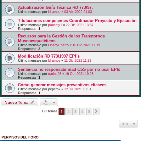
Actualización Guía Técnica RD 773/97,
Último mensaje por
ldramos
«
03 Abr 2022 21:03
Titulaciones competentes Coordinador Proyecto y Ejecución
Último mensaje por
pausegui
«
22 Dic 2021 13:37
Respuestas:
1
Recursos para la Gestión de los Transtornos
Muscoesqueléticos
Último mensaje por
LinsayCastro
«
16 Dic 2021 17:19
Respuestas:
3
Modificación RD 773/1997 EPI´s
Último mensaje por
ldramos
«
11 Dic 2021 11:29
Sentencia no responsabilidad CSS por no usar EPIs
Último mensaje por
carlos25
«
19 Oct 2021 19:23
Respuestas:
1
Cómo generar mensajes preventivos eficaces
Último mensaje por
pepeto7
«
12 Jul 2021 19:51
Respuestas:
1
Nuevo Tema
1
2
3
4
5
Siguiente
123 temas
Ir a
PERMISOS DEL FORO