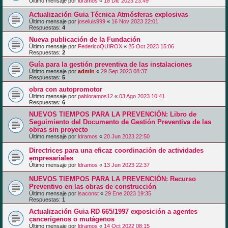
Último mensaje por
ldramos
«
18 Dic 2023 23:49
Actualización Guia Técnica Atmósferas explosivas
Último mensaje por
joseluis999
«
16 Nov 2023 22:01
Respuestas:
4
Nueva publicación de la Fundación
Último mensaje por
FedericoQUIROX
«
25 Oct 2023 15:06
Respuestas:
2
Guía para la gestión preventiva de las instalaciones
Último mensaje por
admin
«
29 Sep 2023 08:37
Respuestas:
5
obra con autopromotor
Último mensaje por
pabloramos12
«
03 Ago 2023 10:41
Respuestas:
6
NUEVOS TIEMPOS PARA LA PREVENCIÓN: Libro de
Seguimiento del Documento de Gestión Preventiva de las
obras sin proyecto
Último mensaje por
ldramos
«
20 Jun 2023 22:50
Directrices para una eficaz coordinación de actividades
empresariales
Último mensaje por
ldramos
«
13 Jun 2023 22:37
NUEVOS TIEMPOS PARA LA PREVENCIÓN: Recurso
Preventivo en las obras de construcción
Último mensaje por
isaconst
«
29 Ene 2023 19:35
Respuestas:
1
Actualización Guia RD 665/1997 exposición a agentes
cancerígenos o mutágenos
Último mensaje por
ldramos
«
14 Oct 2022 08:15