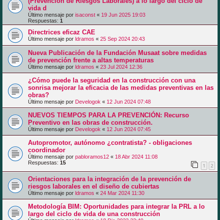
(Prevención de Riesgos Laborales) a lo largo del ciclo de
vida d
Último mensaje por
isaconst
«
19 Jun 2025 19:03
Respuestas:
1
Directrices eficaz CAE
Último mensaje por
ldramos
«
25 Sep 2024 20:43
Nueva Publicación de la Fundación Musaat sobre medidas
de prevención frente a altas temperaturas
Último mensaje por
ldramos
«
23 Jul 2024 12:36
¿Cómo puede la seguridad en la construcción con una
sonrisa mejorar la eficacia de las medidas preventivas en las
obras?
Último mensaje por
Develogok
«
12 Jun 2024 07:48
NUEVOS TIEMPOS PARA LA PREVENCIÓN: Recurso
Preventivo en las obras de construcción.
Último mensaje por
Develogok
«
12 Jun 2024 07:45
Autopromotor, autónomo ¿contratista? - obligaciones
coordinador
Último mensaje por
pabloramos12
«
18 Abr 2024 11:08
Respuestas:
15
1
2
Orientaciones para la integración de la prevención de
riesgos laborales en el diseño de cubiertas
Último mensaje por
ldramos
«
24 Mar 2024 11:30
Metodología BIM: Oportunidades para integrar la PRL a lo
largo del ciclo de vida de una construcción