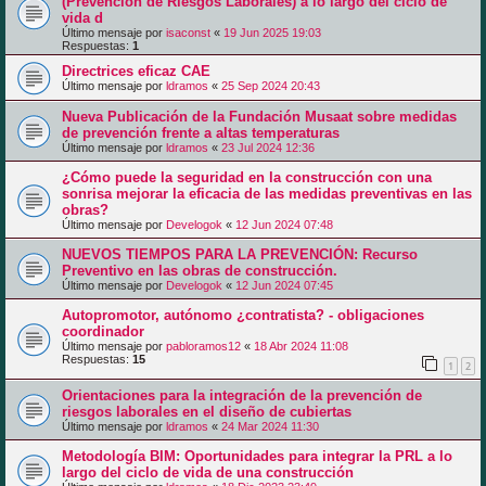
(Prevención de Riesgos Laborales) a lo largo del ciclo de
vida d
Último mensaje por
isaconst
«
19 Jun 2025 19:03
Respuestas:
1
Directrices eficaz CAE
Último mensaje por
ldramos
«
25 Sep 2024 20:43
Nueva Publicación de la Fundación Musaat sobre medidas
de prevención frente a altas temperaturas
Último mensaje por
ldramos
«
23 Jul 2024 12:36
¿Cómo puede la seguridad en la construcción con una
sonrisa mejorar la eficacia de las medidas preventivas en las
obras?
Último mensaje por
Develogok
«
12 Jun 2024 07:48
NUEVOS TIEMPOS PARA LA PREVENCIÓN: Recurso
Preventivo en las obras de construcción.
Último mensaje por
Develogok
«
12 Jun 2024 07:45
Autopromotor, autónomo ¿contratista? - obligaciones
coordinador
Último mensaje por
pabloramos12
«
18 Abr 2024 11:08
Respuestas:
15
1
2
Orientaciones para la integración de la prevención de
riesgos laborales en el diseño de cubiertas
Último mensaje por
ldramos
«
24 Mar 2024 11:30
Metodología BIM: Oportunidades para integrar la PRL a lo
largo del ciclo de vida de una construcción