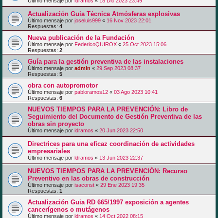
Último mensaje por
ldramos
«
18 Dic 2023 23:49
Actualización Guia Técnica Atmósferas explosivas
Último mensaje por
joseluis999
«
16 Nov 2023 22:01
Respuestas:
4
Nueva publicación de la Fundación
Último mensaje por
FedericoQUIROX
«
25 Oct 2023 15:06
Respuestas:
2
Guía para la gestión preventiva de las instalaciones
Último mensaje por
admin
«
29 Sep 2023 08:37
Respuestas:
5
obra con autopromotor
Último mensaje por
pabloramos12
«
03 Ago 2023 10:41
Respuestas:
6
NUEVOS TIEMPOS PARA LA PREVENCIÓN: Libro de
Seguimiento del Documento de Gestión Preventiva de las
obras sin proyecto
Último mensaje por
ldramos
«
20 Jun 2023 22:50
Directrices para una eficaz coordinación de actividades
empresariales
Último mensaje por
ldramos
«
13 Jun 2023 22:37
NUEVOS TIEMPOS PARA LA PREVENCIÓN: Recurso
Preventivo en las obras de construcción
Último mensaje por
isaconst
«
29 Ene 2023 19:35
Respuestas:
1
Actualización Guia RD 665/1997 exposición a agentes
cancerígenos o mutágenos
Último mensaje por
ldramos
«
14 Oct 2022 08:15