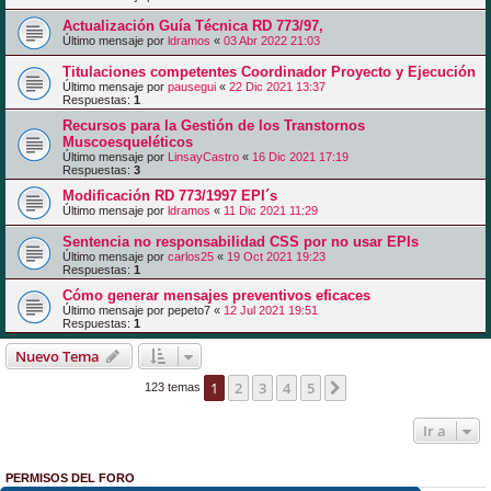
Actualización Guía Técnica RD 773/97,
Último mensaje por
ldramos
«
03 Abr 2022 21:03
Titulaciones competentes Coordinador Proyecto y Ejecución
Último mensaje por
pausegui
«
22 Dic 2021 13:37
Respuestas:
1
Recursos para la Gestión de los Transtornos
Muscoesqueléticos
Último mensaje por
LinsayCastro
«
16 Dic 2021 17:19
Respuestas:
3
Modificación RD 773/1997 EPI´s
Último mensaje por
ldramos
«
11 Dic 2021 11:29
Sentencia no responsabilidad CSS por no usar EPIs
Último mensaje por
carlos25
«
19 Oct 2021 19:23
Respuestas:
1
Cómo generar mensajes preventivos eficaces
Último mensaje por
pepeto7
«
12 Jul 2021 19:51
Respuestas:
1
Nuevo Tema
1
2
3
4
5
Siguiente
123 temas
Ir a
PERMISOS DEL FORO