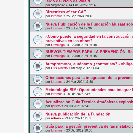
largo del ciclo de vida d
por
Virgilbaire
»
14 Ene 2025 09:14
Directrices eficaz CAE
por
ldramos
»
25 Sep 2024 20:43
Nueva Publicación de la Fundación Musaat sobr
por
ldramos
»
23 Jul 2024 12:36
¿Cómo puede la seguridad en la construcción c
preventivas en las obras?
por
Develogok
»
12 Jun 2024 07:48
NUEVOS TIEMPOS PARA LA PREVENCIÓN: Recurs
por
Develogok
»
12 Jun 2024 07:45
Autopromotor, autónomo ¿contratista? - oblig
por
Luis Alberto
»
08 May 2012 14:04
Orientaciones para la integración de la prevenc
por
ldramos
»
24 Mar 2024 11:30
Metodología BIM: Oportunidades para integrar l
por
ldramos
»
18 Dic 2023 23:49
Actualización Guia Técnica Atmósferas explosi
por
fjprieto
»
20 Jul 2021 18:41
Nueva publicación de la Fundación
por
admin
»
29 Ago 2021 12:02
Guía para la gestión preventiva de las instalac
por
ldramos
»
23 Dic 2019 19:36