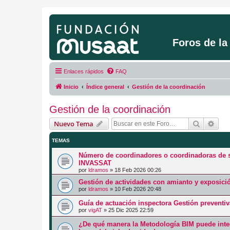
Foros de l
Enlaces rápidos
FAQ
Inicio
Índice general
Gestión de la coordinación
Gestión de la coordinación
Buscar
Bús
Nuevo Tema
TEMAS
Número de coordinadores o coordinadoras de s
INVASSAT
por
ldramos
»
18 Feb 2026 00:26
Gestión de actividades con amianto y exposici
por
ldramos
»
10 Feb 2026 20:48
Guía de actuación inspectora Gestión preventi
por
vigAT
»
25 Dic 2025 22:59
¿De qué manera la Metodología BIM puede integ