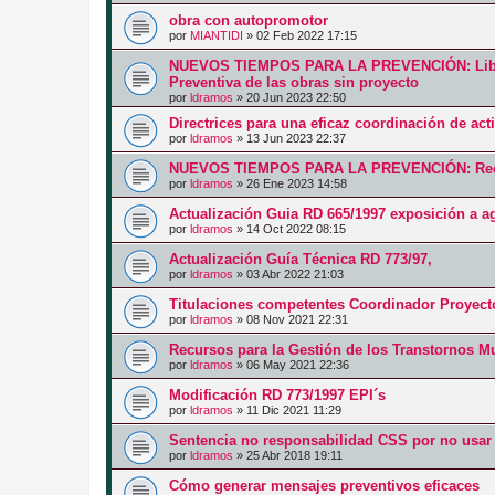
obra con autopromotor
por
MIANTIDI
»
02 Feb 2022 17:15
NUEVOS TIEMPOS PARA LA PREVENCIÓN: Libro
Preventiva de las obras sin proyecto
por
ldramos
»
20 Jun 2023 22:50
Directrices para una eficaz coordinación de ac
por
ldramos
»
13 Jun 2023 22:37
NUEVOS TIEMPOS PARA LA PREVENCIÓN: Recurs
por
ldramos
»
26 Ene 2023 14:58
Actualización Guia RD 665/1997 exposición a 
por
ldramos
»
14 Oct 2022 08:15
Actualización Guía Técnica RD 773/97,
por
ldramos
»
03 Abr 2022 21:03
Titulaciones competentes Coordinador Proyect
por
ldramos
»
08 Nov 2021 22:31
Recursos para la Gestión de los Transtornos M
por
ldramos
»
06 May 2021 22:36
Modificación RD 773/1997 EPI´s
por
ldramos
»
11 Dic 2021 11:29
Sentencia no responsabilidad CSS por no usar
por
ldramos
»
25 Abr 2018 19:11
Cómo generar mensajes preventivos eficaces