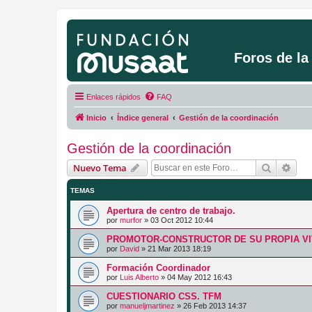
Foros de l
Enlaces rápidos
FAQ
Inicio
Índice general
Gestión de la coordinación
Gestión de la coordinación
Buscar
Bús
Nuevo Tema
TEMAS
Apertura de centro de trabajo.
por
murfor
»
03 Oct 2012 10:44
PROMOTOR-CONSTRUCTOR DE SU PROPIA VI
por
David
»
21 Mar 2013 18:19
Formación Coordinador
por
Luis Alberto
»
04 May 2012 16:43
CUESTIONARIO CSS. TFM
por
manueljmartinez
»
26 Feb 2013 14:37