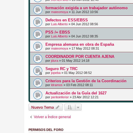
formación exigida a un trabajador autónomo
por
mateomoya
»
11 Jun 2012 10:56
Defectos en ESS/EBSS
por
Luis Alberto
»
04 Jun 2012 08:56
PSS /= EBSS
por
Luis Alberto
»
04 Jun 2012 08:35
Empresa alemana en obra de España
por
mateomoya
»
17 May 2012 08:31
COORDINADOR POR CUENTA AJENA
por
jdura
»
01 May 2012 14:18
Seguro RC y TRC
por
jopeba
»
01 May 2012 08:52
Criterios para la Gestión de la Coordinación
por
ldramos
»
03 Feb 2012 08:11
Actualización de la Guía del 1627
por
peritoinferior
»
23 Abr 2012 12:21
Nuevo Tema
Volver a Índice general
PERMISOS DEL FORO