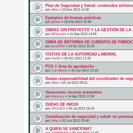
Plan de Seguridad y Salud: contenidos mínim
por
yflew
»
23 Ene 2013 11:08
Ejemplos de buenas prácticas
por
fjprieto
»
18 Ene 2013 10:48
OBRAS SIN PROYECTO Y LA GESTIÓN DE LA
por
MFtecnico
»
11 Sep 2012 14:58
OBRA DE REFORMA DE CUBIERTA DE FIBRO
por
gora3592
»
14 Dic 2012 10:20
VISITAS DE LA AUTORIDAD LABORAL
por
murfor
»
29 Oct 2012 17:25
PSS Y Acta de aprobación
por
Luis Alberto
»
20 Jun 2012 13:19
Dudas responsabilidad del coordinador de segu
por
yflew
»
04 Jul 2012 09:21
Vacaciones recurso preventivo
por
dulcecss
»
14 Ago 2012 11:54
DUDAS DE INICIO
por
JPULIDO
»
03 Jul 2012 16:19
Coordinación de seguridad y salud: mi primera
por
yflew
»
20 Jun 2012 23:48
A QUIEN SE SANCIONA?
por
JGHERVAS
»
20 Jun 2012 12:46