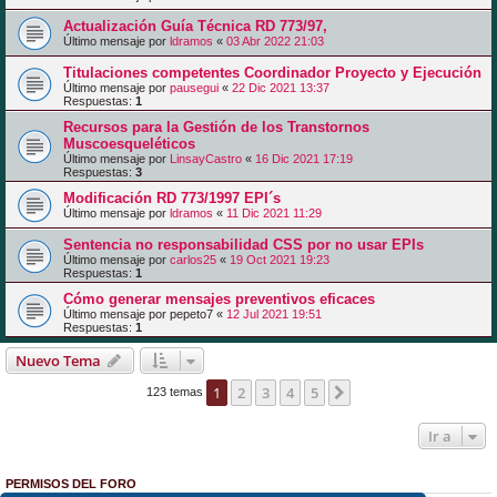
Actualización Guía Técnica RD 773/97,
Último mensaje por
ldramos
«
03 Abr 2022 21:03
Titulaciones competentes Coordinador Proyecto y Ejecución
Último mensaje por
pausegui
«
22 Dic 2021 13:37
Respuestas:
1
Recursos para la Gestión de los Transtornos
Muscoesqueléticos
Último mensaje por
LinsayCastro
«
16 Dic 2021 17:19
Respuestas:
3
Modificación RD 773/1997 EPI´s
Último mensaje por
ldramos
«
11 Dic 2021 11:29
Sentencia no responsabilidad CSS por no usar EPIs
Último mensaje por
carlos25
«
19 Oct 2021 19:23
Respuestas:
1
Cómo generar mensajes preventivos eficaces
Último mensaje por
pepeto7
«
12 Jul 2021 19:51
Respuestas:
1
Nuevo Tema
1
2
3
4
5
Siguiente
123 temas
Ir a
PERMISOS DEL FORO