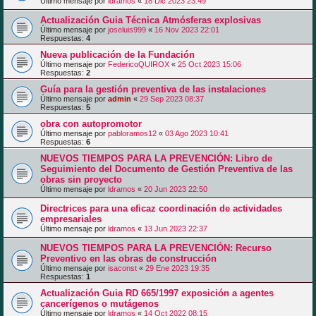
Último mensaje por
ldramos
«
18 Dic 2023 23:49
Actualización Guia Técnica Atmósferas explosivas
Último mensaje por
joseluis999
«
16 Nov 2023 22:01
Respuestas:
4
Nueva publicación de la Fundación
Último mensaje por
FedericoQUIROX
«
25 Oct 2023 15:06
Respuestas:
2
Guía para la gestión preventiva de las instalaciones
Último mensaje por
admin
«
29 Sep 2023 08:37
Respuestas:
5
obra con autopromotor
Último mensaje por
pabloramos12
«
03 Ago 2023 10:41
Respuestas:
6
NUEVOS TIEMPOS PARA LA PREVENCIÓN: Libro de
Seguimiento del Documento de Gestión Preventiva de las
obras sin proyecto
Último mensaje por
ldramos
«
20 Jun 2023 22:50
Directrices para una eficaz coordinación de actividades
empresariales
Último mensaje por
ldramos
«
13 Jun 2023 22:37
NUEVOS TIEMPOS PARA LA PREVENCIÓN: Recurso
Preventivo en las obras de construcción
Último mensaje por
isaconst
«
29 Ene 2023 19:35
Respuestas:
1
Actualización Guia RD 665/1997 exposición a agentes
cancerígenos o mutágenos
Último mensaje por
ldramos
«
14 Oct 2022 08:15