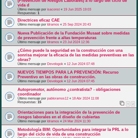
(Prevención de Riesgos Laborales) a lo largo del ciclo de
vida d
Último mensaje por
isaconst
«
19 Jun 2025 19:03
Respuestas:
1
Directrices eficaz CAE
Último mensaje por
ldramos
«
25 Sep 2024 20:43
Nueva Publicación de la Fundación Musaat sobre medidas
de prevención frente a altas temperaturas
Último mensaje por
ldramos
«
23 Jul 2024 12:36
¿Cómo puede la seguridad en la construcción con una
sonrisa mejorar la eficacia de las medidas preventivas en las
obras?
Último mensaje por
Develogok
«
12 Jun 2024 07:48
NUEVOS TIEMPOS PARA LA PREVENCIÓN: Recurso
Preventivo en las obras de construcción.
Último mensaje por
Develogok
«
12 Jun 2024 07:45
Autopromotor, autónomo ¿contratista? - obligaciones
coordinador
Último mensaje por
pabloramos12
«
18 Abr 2024 11:08
Respuestas:
15
1
2
Orientaciones para la integración de la prevención de
riesgos laborales en el diseño de cubiertas
Último mensaje por
ldramos
«
24 Mar 2024 11:30
Metodología BIM: Oportunidades para integrar la PRL a lo
largo del ciclo de vida de una construcción