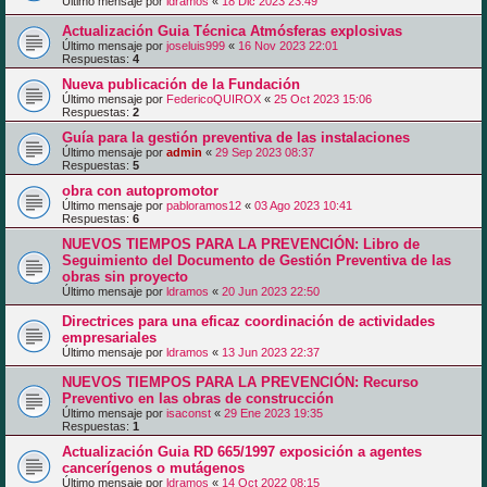
Último mensaje por
ldramos
«
18 Dic 2023 23:49
Actualización Guia Técnica Atmósferas explosivas
Último mensaje por
joseluis999
«
16 Nov 2023 22:01
Respuestas:
4
Nueva publicación de la Fundación
Último mensaje por
FedericoQUIROX
«
25 Oct 2023 15:06
Respuestas:
2
Guía para la gestión preventiva de las instalaciones
Último mensaje por
admin
«
29 Sep 2023 08:37
Respuestas:
5
obra con autopromotor
Último mensaje por
pabloramos12
«
03 Ago 2023 10:41
Respuestas:
6
NUEVOS TIEMPOS PARA LA PREVENCIÓN: Libro de
Seguimiento del Documento de Gestión Preventiva de las
obras sin proyecto
Último mensaje por
ldramos
«
20 Jun 2023 22:50
Directrices para una eficaz coordinación de actividades
empresariales
Último mensaje por
ldramos
«
13 Jun 2023 22:37
NUEVOS TIEMPOS PARA LA PREVENCIÓN: Recurso
Preventivo en las obras de construcción
Último mensaje por
isaconst
«
29 Ene 2023 19:35
Respuestas:
1
Actualización Guia RD 665/1997 exposición a agentes
cancerígenos o mutágenos
Último mensaje por
ldramos
«
14 Oct 2022 08:15