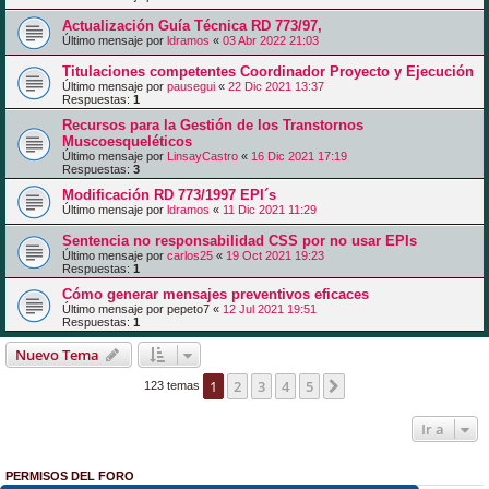
Actualización Guía Técnica RD 773/97,
Último mensaje por
ldramos
«
03 Abr 2022 21:03
Titulaciones competentes Coordinador Proyecto y Ejecución
Último mensaje por
pausegui
«
22 Dic 2021 13:37
Respuestas:
1
Recursos para la Gestión de los Transtornos
Muscoesqueléticos
Último mensaje por
LinsayCastro
«
16 Dic 2021 17:19
Respuestas:
3
Modificación RD 773/1997 EPI´s
Último mensaje por
ldramos
«
11 Dic 2021 11:29
Sentencia no responsabilidad CSS por no usar EPIs
Último mensaje por
carlos25
«
19 Oct 2021 19:23
Respuestas:
1
Cómo generar mensajes preventivos eficaces
Último mensaje por
pepeto7
«
12 Jul 2021 19:51
Respuestas:
1
Nuevo Tema
1
2
3
4
5
Siguiente
123 temas
Ir a
PERMISOS DEL FORO