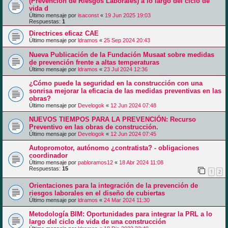
(Prevención de Riesgos Laborales) a lo largo del ciclo de
vida d
Último mensaje por
isaconst
«
19 Jun 2025 19:03
Respuestas:
1
Directrices eficaz CAE
Último mensaje por
ldramos
«
25 Sep 2024 20:43
Nueva Publicación de la Fundación Musaat sobre medidas
de prevención frente a altas temperaturas
Último mensaje por
ldramos
«
23 Jul 2024 12:36
¿Cómo puede la seguridad en la construcción con una
sonrisa mejorar la eficacia de las medidas preventivas en las
obras?
Último mensaje por
Develogok
«
12 Jun 2024 07:48
NUEVOS TIEMPOS PARA LA PREVENCIÓN: Recurso
Preventivo en las obras de construcción.
Último mensaje por
Develogok
«
12 Jun 2024 07:45
Autopromotor, autónomo ¿contratista? - obligaciones
coordinador
Último mensaje por
pabloramos12
«
18 Abr 2024 11:08
Respuestas:
15
1
2
Orientaciones para la integración de la prevención de
riesgos laborales en el diseño de cubiertas
Último mensaje por
ldramos
«
24 Mar 2024 11:30
Metodología BIM: Oportunidades para integrar la PRL a lo
largo del ciclo de vida de una construcción