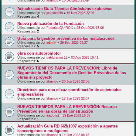
Último mensaje por
ldramos
«
18 Dic 2023 23:49
Actualización Guia Técnica Atmósferas explosivas
Último mensaje por
joseluis999
«
16 Nov 2023 22:01
Respuestas:
4
Nueva publicación de la Fundación
Último mensaje por
FedericoQUIROX
«
25 Oct 2023 15:06
Respuestas:
2
Guía para la gestión preventiva de las instalaciones
Último mensaje por
admin
«
29 Sep 2023 08:37
Respuestas:
5
obra con autopromotor
Último mensaje por
pabloramos12
«
03 Ago 2023 10:41
Respuestas:
6
NUEVOS TIEMPOS PARA LA PREVENCIÓN: Libro de
Seguimiento del Documento de Gestión Preventiva de las
obras sin proyecto
Último mensaje por
ldramos
«
20 Jun 2023 22:50
Directrices para una eficaz coordinación de actividades
empresariales
Último mensaje por
ldramos
«
13 Jun 2023 22:37
NUEVOS TIEMPOS PARA LA PREVENCIÓN: Recurso
Preventivo en las obras de construcción
Último mensaje por
isaconst
«
29 Ene 2023 19:35
Respuestas:
1
Actualización Guia RD 665/1997 exposición a agentes
cancerígenos o mutágenos
Último mensaje por
ldramos
«
14 Oct 2022 08:15