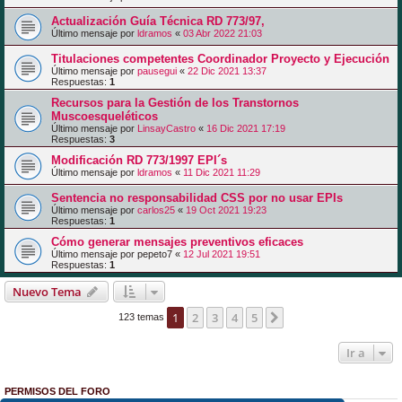
Actualización Guía Técnica RD 773/97,
Último mensaje por
ldramos
«
03 Abr 2022 21:03
Titulaciones competentes Coordinador Proyecto y Ejecución
Último mensaje por
pausegui
«
22 Dic 2021 13:37
Respuestas:
1
Recursos para la Gestión de los Transtornos
Muscoesqueléticos
Último mensaje por
LinsayCastro
«
16 Dic 2021 17:19
Respuestas:
3
Modificación RD 773/1997 EPI´s
Último mensaje por
ldramos
«
11 Dic 2021 11:29
Sentencia no responsabilidad CSS por no usar EPIs
Último mensaje por
carlos25
«
19 Oct 2021 19:23
Respuestas:
1
Cómo generar mensajes preventivos eficaces
Último mensaje por
pepeto7
«
12 Jul 2021 19:51
Respuestas:
1
Nuevo Tema
1
2
3
4
5
Siguiente
123 temas
Ir a
PERMISOS DEL FORO