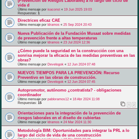
(Prevención de Riesgos Laborales) a lo largo del ciclo de
vida d
Último mensaje por
isaconst
«
19 Jun 2025 19:03
Respuestas:
1
Directrices eficaz CAE
Último mensaje por
ldramos
«
25 Sep 2024 20:43
Nueva Publicación de la Fundación Musaat sobre medidas
de prevención frente a altas temperaturas
Último mensaje por
ldramos
«
23 Jul 2024 12:36
¿Cómo puede la seguridad en la construcción con una
sonrisa mejorar la eficacia de las medidas preventivas en las
obras?
Último mensaje por
Develogok
«
12 Jun 2024 07:48
NUEVOS TIEMPOS PARA LA PREVENCIÓN: Recurso
Preventivo en las obras de construcción.
Último mensaje por
Develogok
«
12 Jun 2024 07:45
Autopromotor, autónomo ¿contratista? - obligaciones
coordinador
Último mensaje por
pabloramos12
«
18 Abr 2024 11:08
Respuestas:
15
1
2
Orientaciones para la integración de la prevención de
riesgos laborales en el diseño de cubiertas
Último mensaje por
ldramos
«
24 Mar 2024 11:30
Metodología BIM: Oportunidades para integrar la PRL a lo
largo del ciclo de vida de una construcción