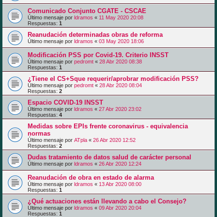
Comunicado Conjunto CGATE - CSCAE
Último mensaje por
ldramos
«
11 May 2020 20:08
Respuestas:
1
Reanudación determinadas obras de reforma
Último mensaje por
ldramos
«
03 May 2020 18:06
Modificación PSS por Covid-19. Criterio INSST
Último mensaje por
pedromt
«
28 Abr 2020 08:38
Respuestas:
1
¿Tiene el CS+Sque requerir/aprobrar modificación PSS?
Último mensaje por
pedromt
«
28 Abr 2020 08:04
Respuestas:
2
Espacio COVID-19 INSST
Último mensaje por
ldramos
«
27 Abr 2020 23:02
Respuestas:
4
Medidas sobre EPIs frente coronavirus - equivalencia
normas
Último mensaje por
ATpla
«
26 Abr 2020 12:52
Respuestas:
2
Dudas tratamiento de datos salud de carácter personal
Último mensaje por
ldramos
«
26 Abr 2020 12:24
Reanudación de obra en estado de alarma
Último mensaje por
ldramos
«
13 Abr 2020 08:00
Respuestas:
1
¿Qué actuaciones están llevando a cabo el Consejo?
Último mensaje por
ldramos
«
09 Abr 2020 20:04
Respuestas:
1