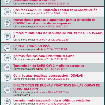
preventiva frente al Covid-19
Último mensaje por
ldramos
«
10 Ene 2021 14:28
Recursos Covid-19 Fundación Laboral de la Construcción
Último mensaje por
fjprieto
«
27 Dic 2020 15:06
Instrucciones pruebas diagnósticas para la detección del
COVID-19 en el ámbito de las empresas
Último mensaje por
ldramos
«
25 Dic 2020 22:01
Procedimiento para los servicios de PRL frente al SARS-CoV-
2
Último mensaje por
ldramos
«
25 Dic 2020 21:59
Criterio Técnico del INSST
Último mensaje por
admin
«
20 Dic 2020 12:04
Normas técnicas para EPIs frente al Covid
Último mensaje por
admin
«
20 Dic 2020 11:58
Transmisión de SARS-CoV-2 mediante aerosoles
Último mensaje por
admin
«
20 Dic 2020 11:57
Guía_buenas_practicas_construcción - OSALAN
Último mensaje por
ldramos
«
10 Jun 2020 20:50
DIRECTRICES DE BUENAS PRÁCTICAS EN LAS OBRAS DE
CONSTRUCCIÓN
Último mensaje por
ldramos
«
10 Jun 2020 20:45
Respuestas:
1
Levantamiento suspensión obras edificios existentes
Último mensaje por
ldramos
«
23 May 2020 18:40