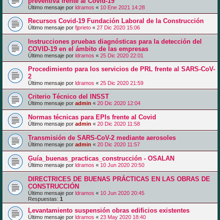
preventiva frente al Covid-19
Último mensaje por
ldramos
«
10 Ene 2021 14:28
Recursos Covid-19 Fundación Laboral de la Construcción
Último mensaje por
fjprieto
«
27 Dic 2020 15:06
Instrucciones pruebas diagnósticas para la detección del
COVID-19 en el ámbito de las empresas
Último mensaje por
ldramos
«
25 Dic 2020 22:01
Procedimiento para los servicios de PRL frente al SARS-CoV-
2
Último mensaje por
ldramos
«
25 Dic 2020 21:59
Criterio Técnico del INSST
Último mensaje por
admin
«
20 Dic 2020 12:04
Normas técnicas para EPIs frente al Covid
Último mensaje por
admin
«
20 Dic 2020 11:58
Transmisión de SARS-CoV-2 mediante aerosoles
Último mensaje por
admin
«
20 Dic 2020 11:57
Guía_buenas_practicas_construcción - OSALAN
Último mensaje por
ldramos
«
10 Jun 2020 20:50
DIRECTRICES DE BUENAS PRÁCTICAS EN LAS OBRAS DE
CONSTRUCCIÓN
Último mensaje por
ldramos
«
10 Jun 2020 20:45
Respuestas:
1
Levantamiento suspensión obras edificios existentes
Último mensaje por
ldramos
«
23 May 2020 18:40