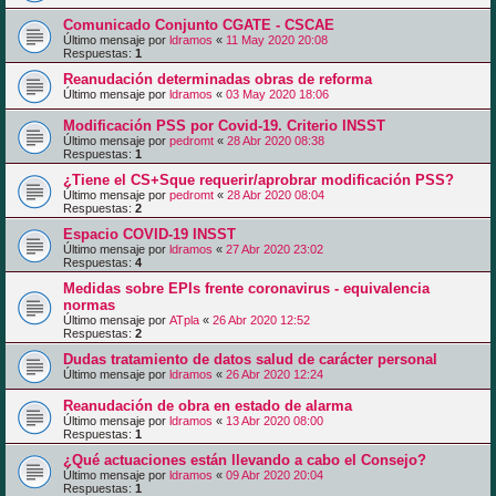
Comunicado Conjunto CGATE - CSCAE
Último mensaje por
ldramos
«
11 May 2020 20:08
Respuestas:
1
Reanudación determinadas obras de reforma
Último mensaje por
ldramos
«
03 May 2020 18:06
Modificación PSS por Covid-19. Criterio INSST
Último mensaje por
pedromt
«
28 Abr 2020 08:38
Respuestas:
1
¿Tiene el CS+Sque requerir/aprobrar modificación PSS?
Último mensaje por
pedromt
«
28 Abr 2020 08:04
Respuestas:
2
Espacio COVID-19 INSST
Último mensaje por
ldramos
«
27 Abr 2020 23:02
Respuestas:
4
Medidas sobre EPIs frente coronavirus - equivalencia
normas
Último mensaje por
ATpla
«
26 Abr 2020 12:52
Respuestas:
2
Dudas tratamiento de datos salud de carácter personal
Último mensaje por
ldramos
«
26 Abr 2020 12:24
Reanudación de obra en estado de alarma
Último mensaje por
ldramos
«
13 Abr 2020 08:00
Respuestas:
1
¿Qué actuaciones están llevando a cabo el Consejo?
Último mensaje por
ldramos
«
09 Abr 2020 20:04
Respuestas:
1