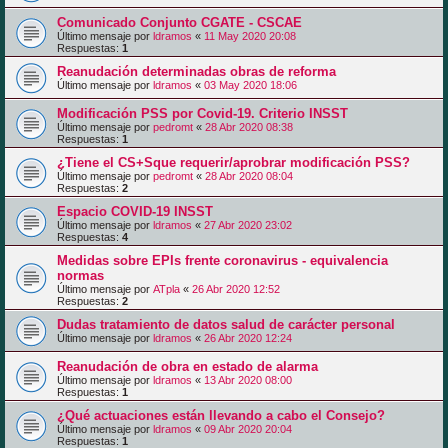
Comunicado Conjunto CGATE - CSCAE
Último mensaje por
ldramos
«
11 May 2020 20:08
Respuestas:
1
Reanudación determinadas obras de reforma
Último mensaje por
ldramos
«
03 May 2020 18:06
Modificación PSS por Covid-19. Criterio INSST
Último mensaje por
pedromt
«
28 Abr 2020 08:38
Respuestas:
1
¿Tiene el CS+Sque requerir/aprobrar modificación PSS?
Último mensaje por
pedromt
«
28 Abr 2020 08:04
Respuestas:
2
Espacio COVID-19 INSST
Último mensaje por
ldramos
«
27 Abr 2020 23:02
Respuestas:
4
Medidas sobre EPIs frente coronavirus - equivalencia
normas
Último mensaje por
ATpla
«
26 Abr 2020 12:52
Respuestas:
2
Dudas tratamiento de datos salud de carácter personal
Último mensaje por
ldramos
«
26 Abr 2020 12:24
Reanudación de obra en estado de alarma
Último mensaje por
ldramos
«
13 Abr 2020 08:00
Respuestas:
1
¿Qué actuaciones están llevando a cabo el Consejo?
Último mensaje por
ldramos
«
09 Abr 2020 20:04
Respuestas:
1