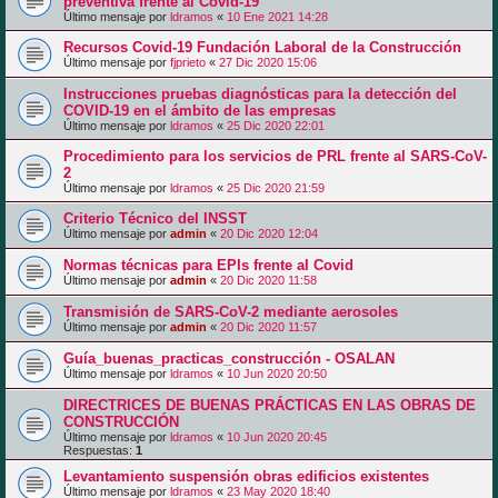
preventiva frente al Covid-19
Último mensaje por
ldramos
«
10 Ene 2021 14:28
Recursos Covid-19 Fundación Laboral de la Construcción
Último mensaje por
fjprieto
«
27 Dic 2020 15:06
Instrucciones pruebas diagnósticas para la detección del
COVID-19 en el ámbito de las empresas
Último mensaje por
ldramos
«
25 Dic 2020 22:01
Procedimiento para los servicios de PRL frente al SARS-CoV-
2
Último mensaje por
ldramos
«
25 Dic 2020 21:59
Criterio Técnico del INSST
Último mensaje por
admin
«
20 Dic 2020 12:04
Normas técnicas para EPIs frente al Covid
Último mensaje por
admin
«
20 Dic 2020 11:58
Transmisión de SARS-CoV-2 mediante aerosoles
Último mensaje por
admin
«
20 Dic 2020 11:57
Guía_buenas_practicas_construcción - OSALAN
Último mensaje por
ldramos
«
10 Jun 2020 20:50
DIRECTRICES DE BUENAS PRÁCTICAS EN LAS OBRAS DE
CONSTRUCCIÓN
Último mensaje por
ldramos
«
10 Jun 2020 20:45
Respuestas:
1
Levantamiento suspensión obras edificios existentes
Último mensaje por
ldramos
«
23 May 2020 18:40