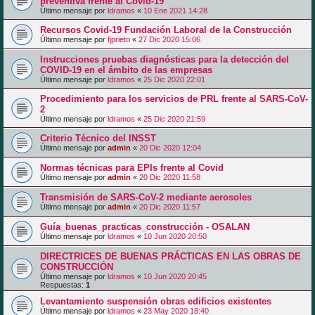
preventiva frente al Covid-19
Último mensaje por
ldramos
«
10 Ene 2021 14:28
Recursos Covid-19 Fundación Laboral de la Construcción
Último mensaje por
fjprieto
«
27 Dic 2020 15:06
Instrucciones pruebas diagnósticas para la detección del
COVID-19 en el ámbito de las empresas
Último mensaje por
ldramos
«
25 Dic 2020 22:01
Procedimiento para los servicios de PRL frente al SARS-CoV-
2
Último mensaje por
ldramos
«
25 Dic 2020 21:59
Criterio Técnico del INSST
Último mensaje por
admin
«
20 Dic 2020 12:04
Normas técnicas para EPIs frente al Covid
Último mensaje por
admin
«
20 Dic 2020 11:58
Transmisión de SARS-CoV-2 mediante aerosoles
Último mensaje por
admin
«
20 Dic 2020 11:57
Guía_buenas_practicas_construcción - OSALAN
Último mensaje por
ldramos
«
10 Jun 2020 20:50
DIRECTRICES DE BUENAS PRÁCTICAS EN LAS OBRAS DE
CONSTRUCCIÓN
Último mensaje por
ldramos
«
10 Jun 2020 20:45
Respuestas:
1
Levantamiento suspensión obras edificios existentes
Último mensaje por
ldramos
«
23 May 2020 18:40