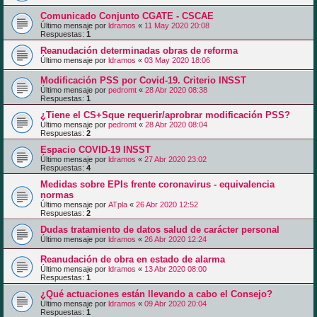
Comunicado Conjunto CGATE - CSCAE
Último mensaje por
ldramos
«
11 May 2020 20:08
Respuestas:
1
Reanudación determinadas obras de reforma
Último mensaje por
ldramos
«
03 May 2020 18:06
Modificación PSS por Covid-19. Criterio INSST
Último mensaje por
pedromt
«
28 Abr 2020 08:38
Respuestas:
1
¿Tiene el CS+Sque requerir/aprobrar modificación PSS?
Último mensaje por
pedromt
«
28 Abr 2020 08:04
Respuestas:
2
Espacio COVID-19 INSST
Último mensaje por
ldramos
«
27 Abr 2020 23:02
Respuestas:
4
Medidas sobre EPIs frente coronavirus - equivalencia
normas
Último mensaje por
ATpla
«
26 Abr 2020 12:52
Respuestas:
2
Dudas tratamiento de datos salud de carácter personal
Último mensaje por
ldramos
«
26 Abr 2020 12:24
Reanudación de obra en estado de alarma
Último mensaje por
ldramos
«
13 Abr 2020 08:00
Respuestas:
1
¿Qué actuaciones están llevando a cabo el Consejo?
Último mensaje por
ldramos
«
09 Abr 2020 20:04
Respuestas:
1