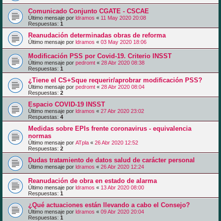
Comunicado Conjunto CGATE - CSCAE
Último mensaje por
ldramos
«
11 May 2020 20:08
Respuestas:
1
Reanudación determinadas obras de reforma
Último mensaje por
ldramos
«
03 May 2020 18:06
Modificación PSS por Covid-19. Criterio INSST
Último mensaje por
pedromt
«
28 Abr 2020 08:38
Respuestas:
1
¿Tiene el CS+Sque requerir/aprobrar modificación PSS?
Último mensaje por
pedromt
«
28 Abr 2020 08:04
Respuestas:
2
Espacio COVID-19 INSST
Último mensaje por
ldramos
«
27 Abr 2020 23:02
Respuestas:
4
Medidas sobre EPIs frente coronavirus - equivalencia
normas
Último mensaje por
ATpla
«
26 Abr 2020 12:52
Respuestas:
2
Dudas tratamiento de datos salud de carácter personal
Último mensaje por
ldramos
«
26 Abr 2020 12:24
Reanudación de obra en estado de alarma
Último mensaje por
ldramos
«
13 Abr 2020 08:00
Respuestas:
1
¿Qué actuaciones están llevando a cabo el Consejo?
Último mensaje por
ldramos
«
09 Abr 2020 20:04
Respuestas:
1