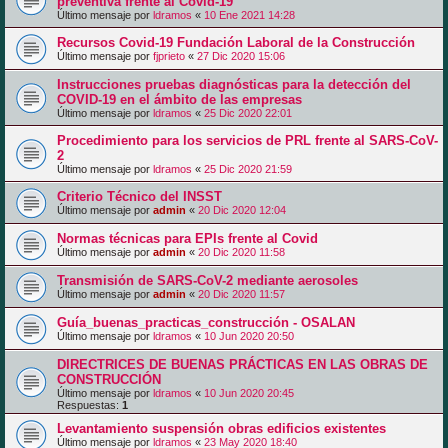
preventiva frente al Covid-19
Último mensaje por
ldramos
«
10 Ene 2021 14:28
Recursos Covid-19 Fundación Laboral de la Construcción
Último mensaje por
fjprieto
«
27 Dic 2020 15:06
Instrucciones pruebas diagnósticas para la detección del
COVID-19 en el ámbito de las empresas
Último mensaje por
ldramos
«
25 Dic 2020 22:01
Procedimiento para los servicios de PRL frente al SARS-CoV-
2
Último mensaje por
ldramos
«
25 Dic 2020 21:59
Criterio Técnico del INSST
Último mensaje por
admin
«
20 Dic 2020 12:04
Normas técnicas para EPIs frente al Covid
Último mensaje por
admin
«
20 Dic 2020 11:58
Transmisión de SARS-CoV-2 mediante aerosoles
Último mensaje por
admin
«
20 Dic 2020 11:57
Guía_buenas_practicas_construcción - OSALAN
Último mensaje por
ldramos
«
10 Jun 2020 20:50
DIRECTRICES DE BUENAS PRÁCTICAS EN LAS OBRAS DE
CONSTRUCCIÓN
Último mensaje por
ldramos
«
10 Jun 2020 20:45
Respuestas:
1
Levantamiento suspensión obras edificios existentes
Último mensaje por
ldramos
«
23 May 2020 18:40