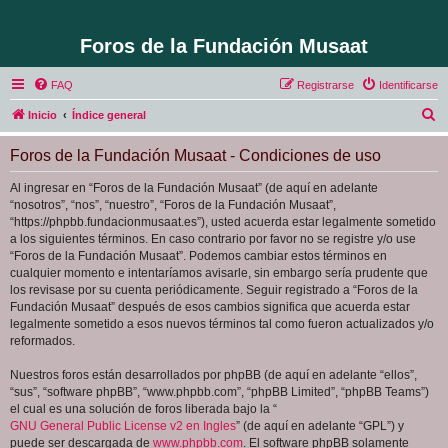
Foros de la Fundación Musaat
FAQ
Registrarse
Identificarse
B
Inicio
Índice general
u
Foros de la Fundación Musaat - Condiciones de uso
s
c
Al ingresar en “Foros de la Fundación Musaat” (de aquí en adelante
“nosotros”, “nos”, “nuestro”, “Foros de la Fundación Musaat”,
a
“https://phpbb.fundacionmusaat.es”), usted acuerda estar legalmente sometido
r
a los siguientes términos. En caso contrario por favor no se registre y/o use
“Foros de la Fundación Musaat”. Podemos cambiar estos términos en
cualquier momento e intentaríamos avisarle, sin embargo sería prudente que
los revisase por su cuenta periódicamente. Seguir registrado a “Foros de la
Fundación Musaat” después de esos cambios significa que acuerda estar
legalmente sometido a esos nuevos términos tal como fueron actualizados y/o
reformados.
Nuestros foros están desarrollados por phpBB (de aquí en adelante “ellos”,
“sus”, “software phpBB”, “www.phpbb.com”, “phpBB Limited”, “phpBB Teams”)
el cual es una solución de foros liberada bajo la “
GNU General Public License v2 en Ingles
” (de aquí en adelante “GPL”) y
puede ser descargada de
www.phpbb.com
. El software phpBB solamente