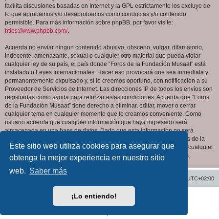
facilita discusiones basadas en Internet y la GPL estrictamente los excluye de
lo que aprobamos y/o desaprobamos como conductas y/o contenido
permisible. Para más información sobre phpBB, por favor visite:
https://www.phpbb.com/
.
Acuerda no enviar ningun contenido abusivo, obsceno, vulgar, difamatorio,
indecente, amenazante, sexual o cualquier otro material que pueda violar
cualquier ley de su país, el país donde “Foros de la Fundación Musaat” está
instalado o Leyes Internacionales. Hacer eso provocará que sea inmediata y
permanentemente expulsado y, si lo creemos oportuno, con notificación a su
Proveedor de Servicios de Internet. Las direcciones IP de todos los envíos son
registradas como ayuda para reforzar estas condiciones. Acuerda que “Foros
de la Fundación Musaat” tiene derecho a eliminar, editar, mover o cerrar
cualquier tema en cualquier momento que lo creamos conveniente. Como
usuario acuerda que cualquier información que haya ingresado será
almacenada en una base de datos. Dado que esta información no será
compartida con ninguna tercera parte sin su consentimiento, ni “Foros de la
Este sitio web utiliza cookies para asegurar que
Fundación Musaat” ni phpBB podrán considerarse responsables por cualquier
intento de hacking que conlleve a que los datos sean comprometidos.
obtenga la mejor experiencia en nuestro sitio
web.
Saber más
Inicio
Índice general
Todos los horarios son
UTC+02:00
¡Lo entiendo!
Desarrollado por
phpBB
® Forum Software © phpBB Limited
Traducción al español por
phpBB España
Privacidad
|
Condiciones