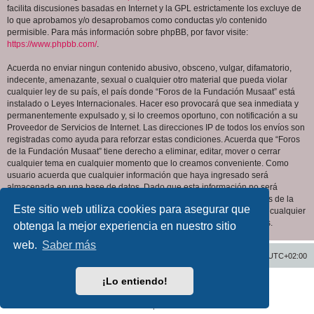
facilita discusiones basadas en Internet y la GPL estrictamente los excluye de
lo que aprobamos y/o desaprobamos como conductas y/o contenido
permisible. Para más información sobre phpBB, por favor visite:
https://www.phpbb.com/
.
Acuerda no enviar ningun contenido abusivo, obsceno, vulgar, difamatorio,
indecente, amenazante, sexual o cualquier otro material que pueda violar
cualquier ley de su país, el país donde “Foros de la Fundación Musaat” está
instalado o Leyes Internacionales. Hacer eso provocará que sea inmediata y
permanentemente expulsado y, si lo creemos oportuno, con notificación a su
Proveedor de Servicios de Internet. Las direcciones IP de todos los envíos son
registradas como ayuda para reforzar estas condiciones. Acuerda que “Foros
de la Fundación Musaat” tiene derecho a eliminar, editar, mover o cerrar
cualquier tema en cualquier momento que lo creamos conveniente. Como
usuario acuerda que cualquier información que haya ingresado será
almacenada en una base de datos. Dado que esta información no será
compartida con ninguna tercera parte sin su consentimiento, ni “Foros de la
Este sitio web utiliza cookies para asegurar que
Fundación Musaat” ni phpBB podrán considerarse responsables por cualquier
intento de hacking que conlleve a que los datos sean comprometidos.
obtenga la mejor experiencia en nuestro sitio
web.
Saber más
Inicio
Índice general
Todos los horarios son
UTC+02:00
¡Lo entiendo!
Desarrollado por
phpBB
® Forum Software © phpBB Limited
Traducción al español por
phpBB España
Privacidad
|
Condiciones