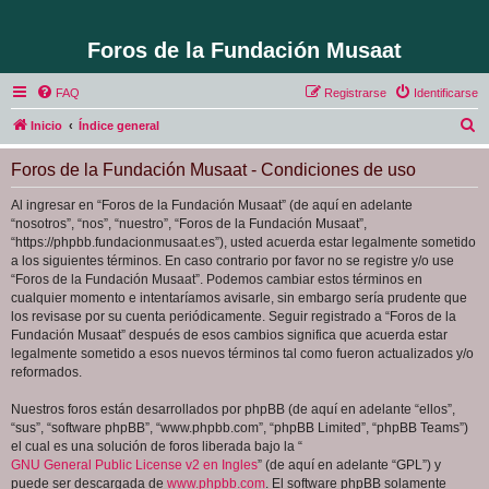
Foros de la Fundación Musaat
FAQ
Registrarse
Identificarse
B
Inicio
Índice general
u
Foros de la Fundación Musaat - Condiciones de uso
s
c
Al ingresar en “Foros de la Fundación Musaat” (de aquí en adelante
“nosotros”, “nos”, “nuestro”, “Foros de la Fundación Musaat”,
a
“https://phpbb.fundacionmusaat.es”), usted acuerda estar legalmente sometido
r
a los siguientes términos. En caso contrario por favor no se registre y/o use
“Foros de la Fundación Musaat”. Podemos cambiar estos términos en
cualquier momento e intentaríamos avisarle, sin embargo sería prudente que
los revisase por su cuenta periódicamente. Seguir registrado a “Foros de la
Fundación Musaat” después de esos cambios significa que acuerda estar
legalmente sometido a esos nuevos términos tal como fueron actualizados y/o
reformados.
Nuestros foros están desarrollados por phpBB (de aquí en adelante “ellos”,
“sus”, “software phpBB”, “www.phpbb.com”, “phpBB Limited”, “phpBB Teams”)
el cual es una solución de foros liberada bajo la “
GNU General Public License v2 en Ingles
” (de aquí en adelante “GPL”) y
puede ser descargada de
www.phpbb.com
. El software phpBB solamente