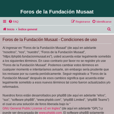
Foros de la Fundación Musaat
FAQ
Registrarse
Identificarse
B
Inicio
Índice general
u
Foros de la Fundación Musaat - Condiciones de uso
s
c
Al ingresar en “Foros de la Fundación Musaat” (de aquí en adelante
“nosotros”, “nos”, “nuestro”, “Foros de la Fundación Musaat”,
a
“https://phpbb.fundacionmusaat.es”), usted acuerda estar legalmente sometido
r
a los siguientes términos. En caso contrario por favor no se registre y/o use
“Foros de la Fundación Musaat”. Podemos cambiar estos términos en
cualquier momento e intentaríamos avisarle, sin embargo sería prudente que
los revisase por su cuenta periódicamente. Seguir registrado a “Foros de la
Fundación Musaat” después de esos cambios significa que acuerda estar
legalmente sometido a esos nuevos términos tal como fueron actualizados y/o
reformados.
Nuestros foros están desarrollados por phpBB (de aquí en adelante “ellos”,
“sus”, “software phpBB”, “www.phpbb.com”, “phpBB Limited”, “phpBB Teams”)
el cual es una solución de foros liberada bajo la “
GNU General Public License v2 en Ingles
” (de aquí en adelante “GPL”) y
puede ser descargada de
www.phpbb.com
. El software phpBB solamente