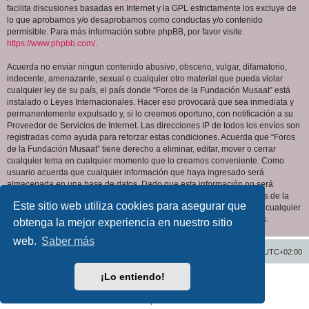
facilita discusiones basadas en Internet y la GPL estrictamente los excluye de
lo que aprobamos y/o desaprobamos como conductas y/o contenido
permisible. Para más información sobre phpBB, por favor visite:
https://www.phpbb.com/
.
Acuerda no enviar ningun contenido abusivo, obsceno, vulgar, difamatorio,
indecente, amenazante, sexual o cualquier otro material que pueda violar
cualquier ley de su país, el país donde “Foros de la Fundación Musaat” está
instalado o Leyes Internacionales. Hacer eso provocará que sea inmediata y
permanentemente expulsado y, si lo creemos oportuno, con notificación a su
Proveedor de Servicios de Internet. Las direcciones IP de todos los envíos son
registradas como ayuda para reforzar estas condiciones. Acuerda que “Foros
de la Fundación Musaat” tiene derecho a eliminar, editar, mover o cerrar
cualquier tema en cualquier momento que lo creamos conveniente. Como
usuario acuerda que cualquier información que haya ingresado será
almacenada en una base de datos. Dado que esta información no será
compartida con ninguna tercera parte sin su consentimiento, ni “Foros de la
Este sitio web utiliza cookies para asegurar que
Fundación Musaat” ni phpBB podrán considerarse responsables por cualquier
intento de hacking que conlleve a que los datos sean comprometidos.
obtenga la mejor experiencia en nuestro sitio
web.
Saber más
Inicio
Índice general
Todos los horarios son
UTC+02:00
¡Lo entiendo!
Desarrollado por
phpBB
® Forum Software © phpBB Limited
Traducción al español por
phpBB España
Privacidad
|
Condiciones