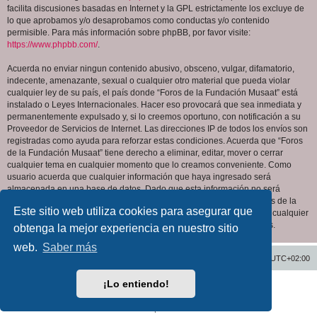
facilita discusiones basadas en Internet y la GPL estrictamente los excluye de
lo que aprobamos y/o desaprobamos como conductas y/o contenido
permisible. Para más información sobre phpBB, por favor visite:
https://www.phpbb.com/
.
Acuerda no enviar ningun contenido abusivo, obsceno, vulgar, difamatorio,
indecente, amenazante, sexual o cualquier otro material que pueda violar
cualquier ley de su país, el país donde “Foros de la Fundación Musaat” está
instalado o Leyes Internacionales. Hacer eso provocará que sea inmediata y
permanentemente expulsado y, si lo creemos oportuno, con notificación a su
Proveedor de Servicios de Internet. Las direcciones IP de todos los envíos son
registradas como ayuda para reforzar estas condiciones. Acuerda que “Foros
de la Fundación Musaat” tiene derecho a eliminar, editar, mover o cerrar
cualquier tema en cualquier momento que lo creamos conveniente. Como
usuario acuerda que cualquier información que haya ingresado será
almacenada en una base de datos. Dado que esta información no será
compartida con ninguna tercera parte sin su consentimiento, ni “Foros de la
Este sitio web utiliza cookies para asegurar que
Fundación Musaat” ni phpBB podrán considerarse responsables por cualquier
intento de hacking que conlleve a que los datos sean comprometidos.
obtenga la mejor experiencia en nuestro sitio
web.
Saber más
Inicio
Índice general
Todos los horarios son
UTC+02:00
¡Lo entiendo!
Desarrollado por
phpBB
® Forum Software © phpBB Limited
Traducción al español por
phpBB España
Privacidad
|
Condiciones