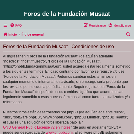
Foros de la Fundación Musaat
FAQ
Registrarse
Identificarse
B
Inicio
Índice general
u
Foros de la Fundación Musaat - Condiciones de uso
s
c
Al ingresar en “Foros de la Fundación Musaat” (de aquí en adelante
“nosotros”, “nos”, “nuestro”, “Foros de la Fundación Musaat”,
a
“https://phpbb.fundacionmusaat.es”), usted acuerda estar legalmente sometido
r
a los siguientes términos. En caso contrario por favor no se registre y/o use
“Foros de la Fundación Musaat”. Podemos cambiar estos términos en
cualquier momento e intentaríamos avisarle, sin embargo sería prudente que
los revisase por su cuenta periódicamente. Seguir registrado a “Foros de la
Fundación Musaat” después de esos cambios significa que acuerda estar
legalmente sometido a esos nuevos términos tal como fueron actualizados y/o
reformados.
Nuestros foros están desarrollados por phpBB (de aquí en adelante “ellos”,
“sus”, “software phpBB”, “www.phpbb.com”, “phpBB Limited”, “phpBB Teams”)
el cual es una solución de foros liberada bajo la “
GNU General Public License v2 en Ingles
” (de aquí en adelante “GPL”) y
puede ser descargada de
www.phpbb.com
. El software phpBB solamente