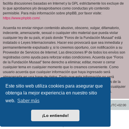
facilita discusiones basadas en Internet y la GPL estrictamente los excluye de
lo que aprobamos y/o desaprobamos como conductas y/o contenido
permisible. Para más información sobre phpBB, por favor visite:
https://www.phpbb.com/
.
Acuerda no enviar ningun contenido abusivo, obsceno, vulgar, difamatorio,
indecente, amenazante, sexual o cualquier otro material que pueda violar
cualquier ley de su país, el país donde “Foros de la Fundación Musaat” está
instalado o Leyes Internacionales. Hacer eso provocará que sea inmediata y
permanentemente expulsado y, si lo creemos oportuno, con notificación a su
Proveedor de Servicios de Internet. Las direcciones IP de todos los envíos son
registradas como ayuda para reforzar estas condiciones. Acuerda que “Foros
de la Fundación Musaat” tiene derecho a eliminar, editar, mover o cerrar
cualquier tema en cualquier momento que lo creamos conveniente. Como
usuario acuerda que cualquier información que haya ingresado será
almacenada en una base de datos. Dado que esta información no será
compartida con ninguna tercera parte sin su consentimiento, ni “Foros de la
Este sitio web utiliza cookies para asegurar que
Fundación Musaat” ni phpBB podrán considerarse responsables por cualquier
intento de hacking que conlleve a que los datos sean comprometidos.
obtenga la mejor experiencia en nuestro sitio
web.
Saber más
Inicio
Índice general
Todos los horarios son
UTC+02:00
¡Lo entiendo!
Desarrollado por
phpBB
® Forum Software © phpBB Limited
Traducción al español por
phpBB España
Privacidad
|
Condiciones