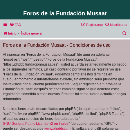
Foros de la Fundación Musaat
FAQ
Registrarse
Identificarse
B
Inicio
Índice general
u
Foros de la Fundación Musaat - Condiciones de uso
s
c
Al ingresar en “Foros de la Fundación Musaat” (de aquí en adelante
“nosotros”, “nos”, “nuestro”, “Foros de la Fundación Musaat”,
a
“https://phpbb.fundacionmusaat.es”), usted acuerda estar legalmente sometido
r
a los siguientes términos. En caso contrario por favor no se registre y/o use
“Foros de la Fundación Musaat”. Podemos cambiar estos términos en
cualquier momento e intentaríamos avisarle, sin embargo sería prudente que
los revisase por su cuenta periódicamente. Seguir registrado a “Foros de la
Fundación Musaat” después de esos cambios significa que acuerda estar
legalmente sometido a esos nuevos términos tal como fueron actualizados y/o
reformados.
Nuestros foros están desarrollados por phpBB (de aquí en adelante “ellos”,
“sus”, “software phpBB”, “www.phpbb.com”, “phpBB Limited”, “phpBB Teams”)
el cual es una solución de foros liberada bajo la “
GNU General Public License v2 en Ingles
” (de aquí en adelante “GPL”) y
puede ser descargada de
www.phpbb.com
. El software phpBB solamente