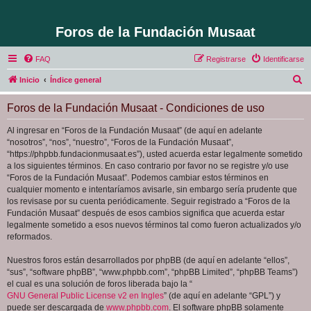
Foros de la Fundación Musaat
FAQ
Registrarse
Identificarse
B
Inicio
Índice general
u
Foros de la Fundación Musaat - Condiciones de uso
s
c
Al ingresar en “Foros de la Fundación Musaat” (de aquí en adelante
“nosotros”, “nos”, “nuestro”, “Foros de la Fundación Musaat”,
a
“https://phpbb.fundacionmusaat.es”), usted acuerda estar legalmente sometido
r
a los siguientes términos. En caso contrario por favor no se registre y/o use
“Foros de la Fundación Musaat”. Podemos cambiar estos términos en
cualquier momento e intentaríamos avisarle, sin embargo sería prudente que
los revisase por su cuenta periódicamente. Seguir registrado a “Foros de la
Fundación Musaat” después de esos cambios significa que acuerda estar
legalmente sometido a esos nuevos términos tal como fueron actualizados y/o
reformados.
Nuestros foros están desarrollados por phpBB (de aquí en adelante “ellos”,
“sus”, “software phpBB”, “www.phpbb.com”, “phpBB Limited”, “phpBB Teams”)
el cual es una solución de foros liberada bajo la “
GNU General Public License v2 en Ingles
” (de aquí en adelante “GPL”) y
puede ser descargada de
www.phpbb.com
. El software phpBB solamente