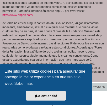
facilita discusiones basadas en Internet y la GPL estrictamente los excluye de
lo que aprobamos y/o desaprobamos como conductas y/o contenido
permisible. Para más información sobre phpBB, por favor visite:
https://www.phpbb.com/
.
Acuerda no enviar ningun contenido abusivo, obsceno, vulgar, difamatorio,
indecente, amenazante, sexual o cualquier otro material que pueda violar
cualquier ley de su país, el país donde “Foros de la Fundación Musaat” está
instalado o Leyes Internacionales. Hacer eso provocará que sea inmediata y
permanentemente expulsado y, si lo creemos oportuno, con notificación a su
Proveedor de Servicios de Internet. Las direcciones IP de todos los envíos son
registradas como ayuda para reforzar estas condiciones. Acuerda que “Foros
de la Fundación Musaat” tiene derecho a eliminar, editar, mover o cerrar
cualquier tema en cualquier momento que lo creamos conveniente. Como
usuario acuerda que cualquier información que haya ingresado será
almacenada en una base de datos. Dado que esta información no será
compartida con ninguna tercera parte sin su consentimiento, ni “Foros de la
Este sitio web utiliza cookies para asegurar que
Fundación Musaat” ni phpBB podrán considerarse responsables por cualquier
intento de hacking que conlleve a que los datos sean comprometidos.
obtenga la mejor experiencia en nuestro sitio
web.
Saber más
Inicio
Índice general
Todos los horarios son
UTC+02:00
¡Lo entiendo!
Desarrollado por
phpBB
® Forum Software © phpBB Limited
Traducción al español por
phpBB España
Privacidad
|
Condiciones