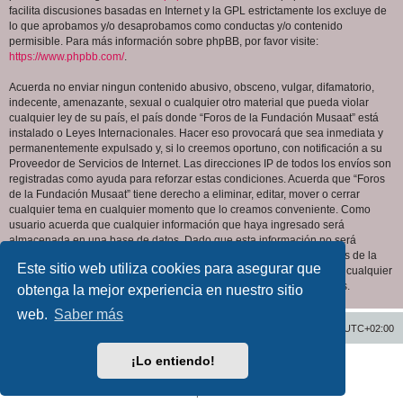
facilita discusiones basadas en Internet y la GPL estrictamente los excluye de
lo que aprobamos y/o desaprobamos como conductas y/o contenido
permisible. Para más información sobre phpBB, por favor visite:
https://www.phpbb.com/
.
Acuerda no enviar ningun contenido abusivo, obsceno, vulgar, difamatorio,
indecente, amenazante, sexual o cualquier otro material que pueda violar
cualquier ley de su país, el país donde “Foros de la Fundación Musaat” está
instalado o Leyes Internacionales. Hacer eso provocará que sea inmediata y
permanentemente expulsado y, si lo creemos oportuno, con notificación a su
Proveedor de Servicios de Internet. Las direcciones IP de todos los envíos son
registradas como ayuda para reforzar estas condiciones. Acuerda que “Foros
de la Fundación Musaat” tiene derecho a eliminar, editar, mover o cerrar
cualquier tema en cualquier momento que lo creamos conveniente. Como
usuario acuerda que cualquier información que haya ingresado será
almacenada en una base de datos. Dado que esta información no será
compartida con ninguna tercera parte sin su consentimiento, ni “Foros de la
Este sitio web utiliza cookies para asegurar que
Fundación Musaat” ni phpBB podrán considerarse responsables por cualquier
intento de hacking que conlleve a que los datos sean comprometidos.
obtenga la mejor experiencia en nuestro sitio
web.
Saber más
Inicio
Índice general
Todos los horarios son
UTC+02:00
¡Lo entiendo!
Desarrollado por
phpBB
® Forum Software © phpBB Limited
Traducción al español por
phpBB España
Privacidad
|
Condiciones