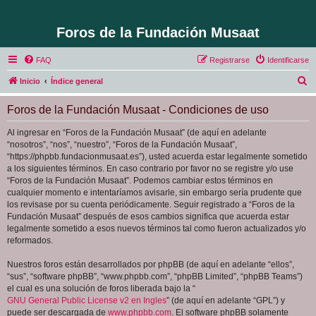
Foros de la Fundación Musaat
FAQ
Registrarse
Identificarse
B
Inicio
Índice general
u
Foros de la Fundación Musaat - Condiciones de uso
s
c
Al ingresar en “Foros de la Fundación Musaat” (de aquí en adelante
“nosotros”, “nos”, “nuestro”, “Foros de la Fundación Musaat”,
a
“https://phpbb.fundacionmusaat.es”), usted acuerda estar legalmente sometido
r
a los siguientes términos. En caso contrario por favor no se registre y/o use
“Foros de la Fundación Musaat”. Podemos cambiar estos términos en
cualquier momento e intentaríamos avisarle, sin embargo sería prudente que
los revisase por su cuenta periódicamente. Seguir registrado a “Foros de la
Fundación Musaat” después de esos cambios significa que acuerda estar
legalmente sometido a esos nuevos términos tal como fueron actualizados y/o
reformados.
Nuestros foros están desarrollados por phpBB (de aquí en adelante “ellos”,
“sus”, “software phpBB”, “www.phpbb.com”, “phpBB Limited”, “phpBB Teams”)
el cual es una solución de foros liberada bajo la “
GNU General Public License v2 en Ingles
” (de aquí en adelante “GPL”) y
puede ser descargada de
www.phpbb.com
. El software phpBB solamente