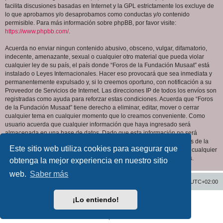
facilita discusiones basadas en Internet y la GPL estrictamente los excluye de
lo que aprobamos y/o desaprobamos como conductas y/o contenido
permisible. Para más información sobre phpBB, por favor visite:
https://www.phpbb.com/
.
Acuerda no enviar ningun contenido abusivo, obsceno, vulgar, difamatorio,
indecente, amenazante, sexual o cualquier otro material que pueda violar
cualquier ley de su país, el país donde “Foros de la Fundación Musaat” está
instalado o Leyes Internacionales. Hacer eso provocará que sea inmediata y
permanentemente expulsado y, si lo creemos oportuno, con notificación a su
Proveedor de Servicios de Internet. Las direcciones IP de todos los envíos son
registradas como ayuda para reforzar estas condiciones. Acuerda que “Foros
de la Fundación Musaat” tiene derecho a eliminar, editar, mover o cerrar
cualquier tema en cualquier momento que lo creamos conveniente. Como
usuario acuerda que cualquier información que haya ingresado será
almacenada en una base de datos. Dado que esta información no será
compartida con ninguna tercera parte sin su consentimiento, ni “Foros de la
Este sitio web utiliza cookies para asegurar que
Fundación Musaat” ni phpBB podrán considerarse responsables por cualquier
intento de hacking que conlleve a que los datos sean comprometidos.
obtenga la mejor experiencia en nuestro sitio
web.
Saber más
Inicio
Índice general
Todos los horarios son
UTC+02:00
¡Lo entiendo!
Desarrollado por
phpBB
® Forum Software © phpBB Limited
Traducción al español por
phpBB España
Privacidad
|
Condiciones