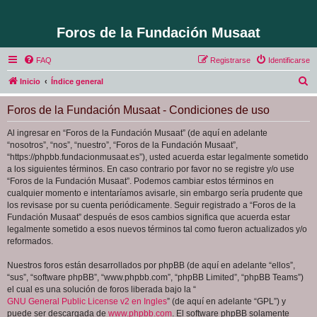
Foros de la Fundación Musaat
FAQ
Registrarse
Identificarse
B
Inicio
Índice general
u
Foros de la Fundación Musaat - Condiciones de uso
s
c
Al ingresar en “Foros de la Fundación Musaat” (de aquí en adelante
“nosotros”, “nos”, “nuestro”, “Foros de la Fundación Musaat”,
a
“https://phpbb.fundacionmusaat.es”), usted acuerda estar legalmente sometido
r
a los siguientes términos. En caso contrario por favor no se registre y/o use
“Foros de la Fundación Musaat”. Podemos cambiar estos términos en
cualquier momento e intentaríamos avisarle, sin embargo sería prudente que
los revisase por su cuenta periódicamente. Seguir registrado a “Foros de la
Fundación Musaat” después de esos cambios significa que acuerda estar
legalmente sometido a esos nuevos términos tal como fueron actualizados y/o
reformados.
Nuestros foros están desarrollados por phpBB (de aquí en adelante “ellos”,
“sus”, “software phpBB”, “www.phpbb.com”, “phpBB Limited”, “phpBB Teams”)
el cual es una solución de foros liberada bajo la “
GNU General Public License v2 en Ingles
” (de aquí en adelante “GPL”) y
puede ser descargada de
www.phpbb.com
. El software phpBB solamente